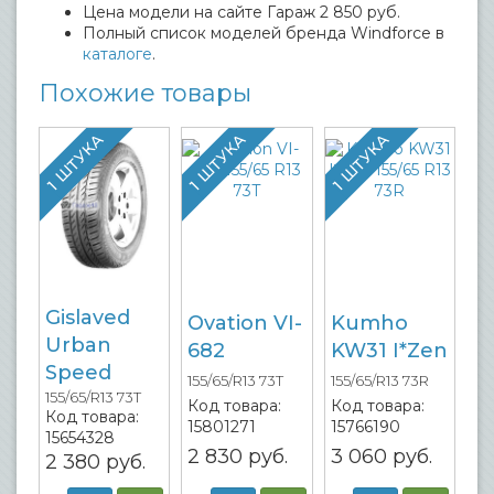
Цена модели на сайте Гараж 2 850 руб.
Полный список моделей бренда Windforce в
каталоге
.
Похожие товары
1 ШТУКА
1 ШТУКА
1 ШТУКА
Gislaved
Ovation VI-
Kumho
Urban
682
KW31 I*Zen
Speed
155/65/R13 73T
155/65/R13 73R
155/65/R13 73T
Код товара:
Код товара:
Код товара:
15801271
15766190
15654328
2 830
руб.
3 060
руб.
2 380
руб.