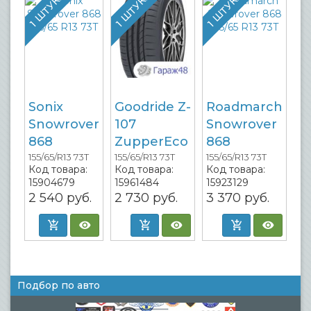
1 ШТУКА
1 ШТУКА
1 ШТУКА
Sonix
Goodride Z-
Roadmarch
Snowrover
107
Snowrover
868
ZupperEco
868
155/65/R13 73T
155/65/R13 73T
155/65/R13 73T
Код товара:
Код товара:
Код товара:
15904679
15961484
15923129
2 540
руб.
2 730
руб.
3 370
руб.
Подбор по авто