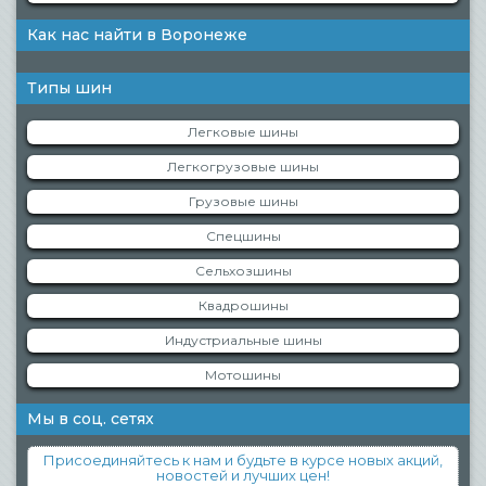
Как нас найти в Воронеже
Типы шин
Легковые шины
Легкогрузовые шины
Грузовые шины
Спецшины
Сельхозшины
Квадрошины
Индустриальные шины
Мотошины
Мы в соц. сетях
Присоединяйтесь к нам и будьте в курсе новых акций,
новостей и лучших цен!