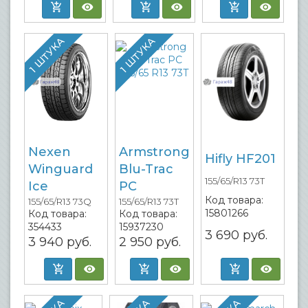
1 ШТУКА
1 ШТУКА
Nexen
Armstrong
Hifly HF201
Winguard
Blu-Trac
155/65/R13 73T
Ice
PC
Код товара:
155/65/R13 73Q
155/65/R13 73T
15801266
Код товара:
Код товара:
354433
15937230
3 690
руб.
3 940
руб.
2 950
руб.