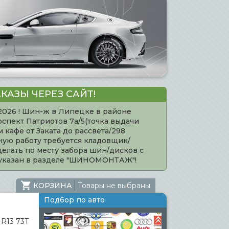
КАЗЫ ЧЕРЕЗ САЙТ!
.2026 ! Шин-ж в Липецке в районе
оспект Патриотов 7а/5(точка выдачи
кафе от Заката до рассвета/298
нную работу требуется кладовщик/
елать по месту забора шин/дисков с
 указан в разделе "ШИНОМОНТАЖ"!
КОРЗИНА
Товары не выбраны
Подбор по авто