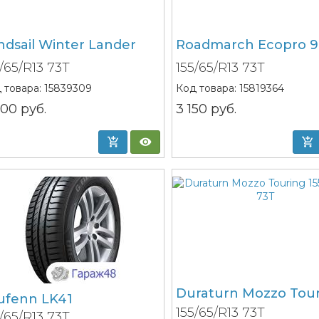
ndsail Winter Lander
Roadmarch Ecopro 9
5/65/R13 73T
155/65/R13 73T
 товара:
15839309
Код товара:
15819364
200
руб.
3 150
руб.
Duraturn Mozzo Tou
ufenn LK41
155/65/R13 73T
5/65/R13 73T