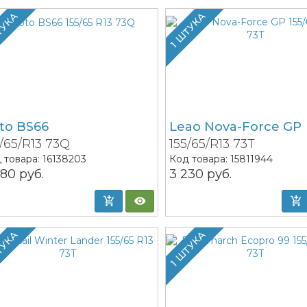
ТУКА
1 ШТУКА
to BS66
Leao Nova-Force GP
5/65/R13 73Q
155/65/R13 73T
 товара:
16138203
Код товара:
15811944
680
руб.
3 230
руб.
ТУКА
1 ШТУКА