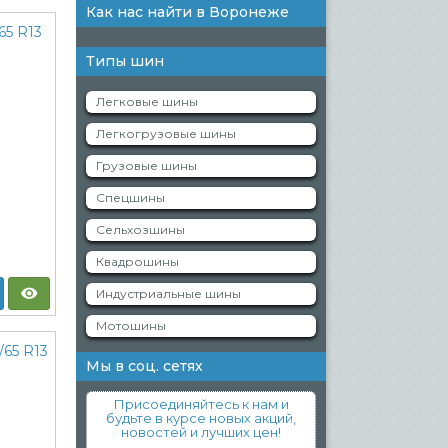
Как нас найти в Воронеже
Типы шин
Легковые шины
Легкогрузовые шины
Грузовые шины
Спецшины
Сельхозшины
Квадрошины
Индустриальные шины
Мотошины
Мы в соц. сетях
Присоединяйтесь к нам и
будьте в курсе новых акций,
новостей и лучших цен!