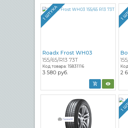
1 ШТУКА
1 Ш
Roadx Frost WH03
Bo
155/65/R13 73T
15
Код товара:
15831116
Код
3 580
руб.
2 
1 Ш