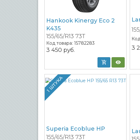
La
Hankook Kinergy Eco 2
K435
15
155/65/R13 73T
Код
Код товара:
15782283
3 
3 450
руб.
1 ШТУКА
Superia Ecoblue HP
La
155/65/R13 73T
15