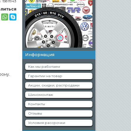
а:
15811943
литься
Информация
Как мы работаем
фону.
Гарантии на товар
Акции, скидки, распродажи
Шиномонтаж
Контакты
Отзывы
Условия рассрочки