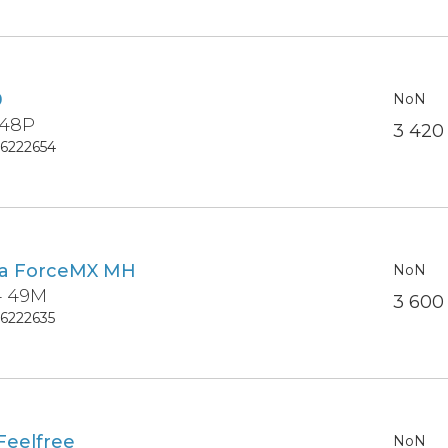
9
NoN
 48P
3 42
16222654
ra ForceMX MH
NoN
4 49M
3 60
16222635
Feelfree
NoN