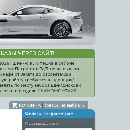
КАЗЫ ЧЕРЕЗ САЙТ!
.2026 ! Шин-ж в Липецке в районе
оспект Патриотов 7а/5(точка выдачи
кафе от Заката до рассвета/298
нную работу требуется кладовщик/
елать по месту забора шин/дисков с
 указан в разделе "ШИНОМОНТАЖ"!
КОРЗИНА
Товары не выбраны
Фильтр по праметрам
Производитель