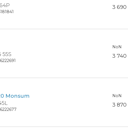
 64P
3 69
5181841
NoN
6 55S
3 74
16222691
20 Monsum
NoN
45L
3 87
16222677