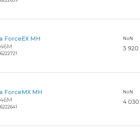
ra ForceEX MH
NoN
 46M
3 92
16222721
ra ForceMX MH
NoN
 46M
4 03
16222641