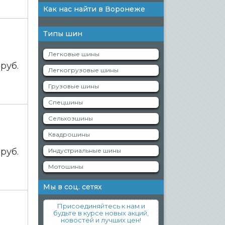
Как нас найти в Воронеже
Типы шин
Легковые шины
0
руб.
Легкогрузовые шины
Грузовые шины
Спецшины
Сельхозшины
Квадрошины
0
руб.
Индустриальные шины
Мотошины
Мы в соц. сетях
Присоединяйтесь к нам и
будьте в курсе новых акций,
новостей и лучших цен!