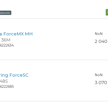
ыванию
ra ForceMX MH
NoN
2 36M
2 04
16222634
ring ForceSC
NoN
 48S
3 07
16222685