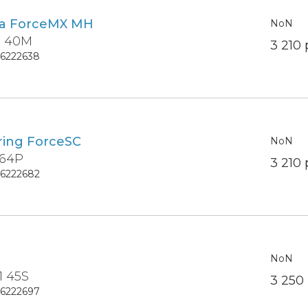
ra ForceMX MH
NoN
7 40M
3 210
16222638
ring ForceSC
NoN
 64P
3 210
16222682
NoN
1 45S
3 250
16222697