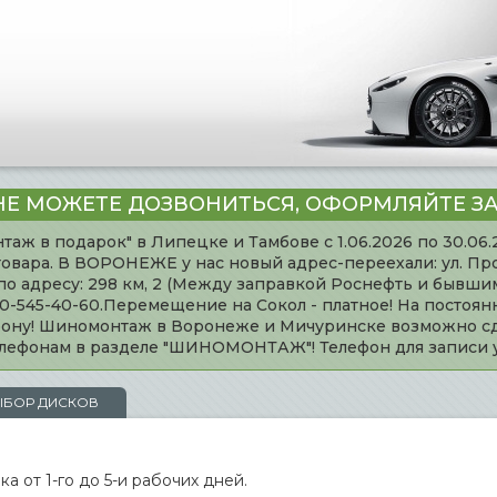
НЕ МОЖЕТЕ ДОЗВОНИТЬСЯ, ОФОРМЛЯЙТЕ ЗА
таж в подарок" в Липецке и Тамбове с 1.06.2026 по 30.06
товара. В ВОРОНЕЖЕ у нас новый адрес-переехали: ул. Пр
адресу: 298 км, 2 (Между заправкой Роснефть и бывшим 
920-545-40-60.Перемещение на Сокол - платное! На постоя
ефону! Шиномонтаж в Воронеже и Мичуринске возможно сд
телефонам в разделе "ШИНОМОНТАЖ"! Телефон для записи
ЫБОР ДИСКОВ
а от 1-го до 5-и рабочих дней.