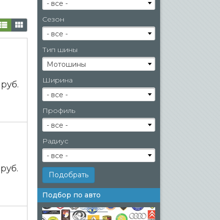
- все -
Сезон
- все -
Тип шины
Мотошины
Ширина
0
руб.
- все -
Профиль
- все -
Радиус
- все -
0
руб.
Подбор по авто