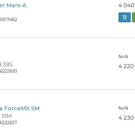
er Mars-A
4 04
15917482
NoN
8 59S
4 22
16222693
ra ForceMX SM
NoN
6 51M
4 23
16222637