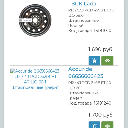
ТЗСК Lada
R13 / 5.5J PCD 4x98 ET 35
ЦО 58.6
Штампованные
Черный
Код товара:
16181010
1 690
руб.
Accuride
86656666423
R12 / 4J PCD 3x98 ET 40
ЦО 60.1
Штампованные
Графит
Код товара:
16191240
1 700
руб.