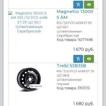
Magnetto 13000
S AM
R13 / 5J PCD 4x98 ET 29
ЦО 60.1
Штампованные
Серебристый
Код товара:
16177498
1 670
руб.
Trebl 53B35B
R14 / 5.5J PCD 4x98 ET 35
ЦО 58.6
Штампованные
Черный
Код товара:
390015
1 680
руб.