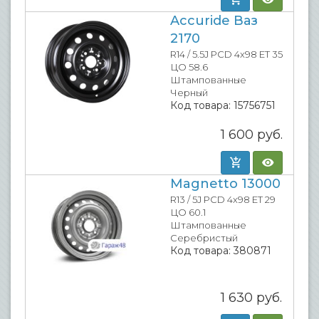
Accuride Ваз
2170
R14 / 5.5J PCD 4x98 ET 35
ЦО 58.6
Штампованные
Черный
Код товара:
15756751
1 600
руб.
Magnetto 13000
R13 / 5J PCD 4x98 ET 29
ЦО 60.1
Штампованные
Серебристый
Код товара:
380871
1 630
руб.