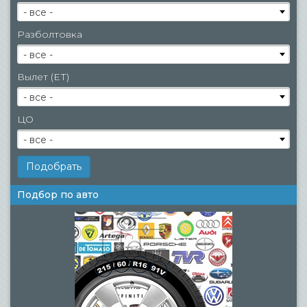
- все -
Разболтовка
- все -
Вылет (ЕТ)
- все -
ЦО
- все -
Подбор по авто