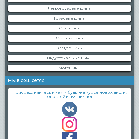
Легкогрузовые шины
Грузовые шины
Спецшины
Сельхозшины
Квадрошины
Индустриальные шины
Мотошины
Мы в соц. сетях
Присоединяйтесь к нам и будьте в курсе новых акций,
новостей и лучших цен!