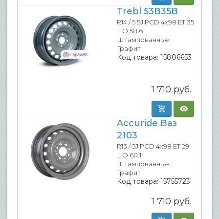
Trebl 53B35B
R14 / 5.5J PCD 4x98 ET 35
ЦО 58.6
Штампованные
Графит
Код товара:
15806653
1 710
руб.
Accuride Ваз
2103
R13 / 5J PCD 4x98 ET 29
ЦО 60.1
Штампованные
Графит
Код товара:
15755723
1 710
руб.