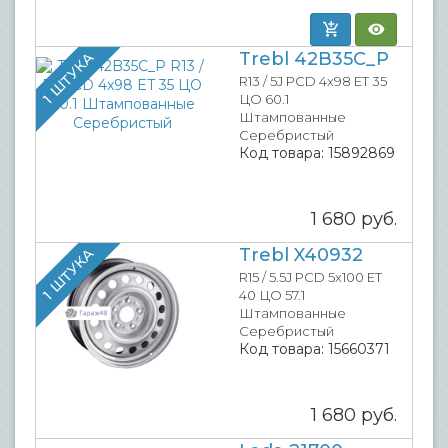
Trebl 42B35C_P
1 ШТУКА
R13 / 5J PCD 4x98 ET 35
ЦО 60.1
Штампованные
Серебристый
Код товара:
15892869
1 680
руб.
Trebl X40932
1 ШТУКА
R15 / 5.5J PCD 5x100 ET
40 ЦО 57.1
Штампованные
Серебристый
Код товара:
15660371
1 680
руб.