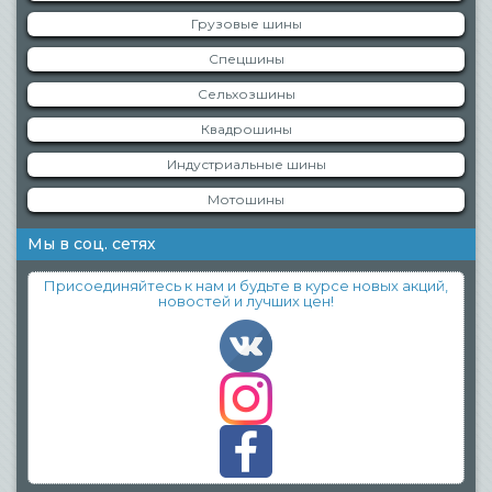
Грузовые шины
Спецшины
Сельхозшины
Квадрошины
Индустриальные шины
Мотошины
Мы в соц. сетях
Присоединяйтесь к нам и будьте в курсе новых акций,
новостей и лучших цен!