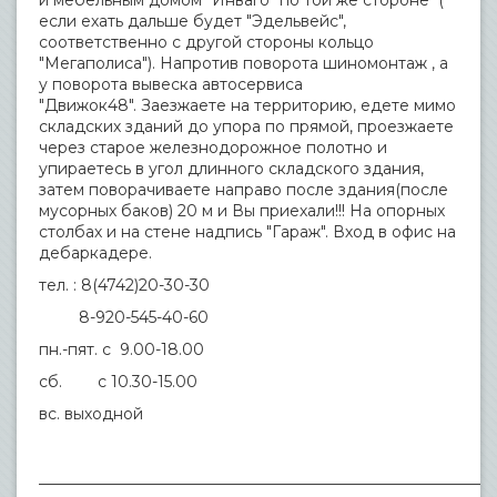
и мебельным домом "Инваго" по той же стороне (
если ехать дальше будет "Эдельвейс",
соответственно с другой стороны кольцо
"Мегаполиса"). Напротив поворота шиномонтаж , а
у поворота вывеска автосервиса
"Движок48". Заезжаете на территорию, едете мимо
складских зданий до упора по прямой, проезжаете
через старое железнодорожное полотно и
упираетесь в угол длинного складского здания,
затем поворачиваете направо после здания(после
мусорных баков) 20 м и Вы приехали!!! На опорных
столбах и на стене надпись "Гараж". Вход в офис на
дебаркадере.
тел. : 8(4742)20-30-30
8-920-545-40-60
пн.-пят. с 9.00-18.00
сб. с 10.30-15.00
вс. выходной
___________________________________________________________