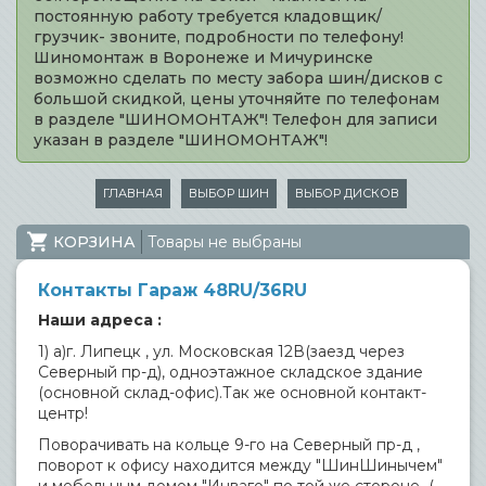
постоянную работу требуется кладовщик/
грузчик- звоните, подробности по телефону!
Шиномонтаж в Воронеже и Мичуринске
возможно сделать по месту забора шин/дисков с
большой скидкой, цены уточняйте по телефонам
в разделе "ШИНОМОНТАЖ"! Телефон для записи
указан в разделе "ШИНОМОНТАЖ"!
ГЛАВНАЯ
ВЫБОР ШИН
ВЫБОР ДИСКОВ
КОРЗИНА
Товары не выбраны
Контакты Гараж 48RU/36RU
Наши адреса :
1) а)г. Липецк , ул. Московская 12В(заезд через
Северный пр-д), одноэтажное складское здание
(основной склад-офис).Так же основной контакт-
центр!
Поворачивать на кольце 9-го на Северный пр-д ,
поворот к офису находится между "ШинШинычем"