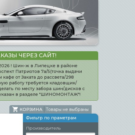
КАЗЫ ЧЕРЕЗ САЙТ!
.2026 ! Шин-ж в Липецке в районе
оспект Патриотов 7а/5(точка выдачи
кафе от Заката до рассвета/298
нную работу требуется кладовщик/
елать по месту забора шин/дисков с
 указан в разделе "ШИНОМОНТАЖ"!
КОРЗИНА
Товары не выбраны
Фильтр по праметрам
Производитель