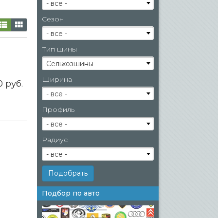
- все -
Сезон
- все -
Тип шины
Сельхозшины
Ширина
70
руб.
- все -
Профиль
- все -
Радиус
- все -
Подбор по авто