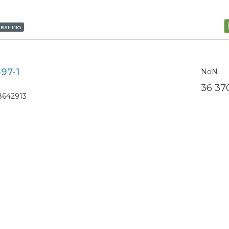
ыванию
97-1
NoN
36 3
8642913