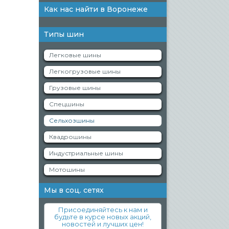
Как нас найти в Воронеже
Типы шин
Легковые шины
Легкогрузовые шины
Грузовые шины
Спецшины
Сельхозшины
Квадрошины
Индустриальные шины
Мотошины
Мы в соц. сетях
Присоединяйтесь к нам и
будьте в курсе новых акций,
новостей и лучших цен!