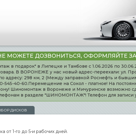
НЕ МОЖЕТЕ ДОЗВОНИТЬСЯ, ОФОРМЛЯЙТЕ ЗА
таж в подарок" в Липецке и Тамбове с 1.06.2026 по 30.06
товара. В ВОРОНЕЖЕ у нас новый адрес-переехали: ул. Пр
адресу: 298 км, 2 (Между заправкой Роснефть и бывшим 
920-545-40-60.Перемещение на Сокол - платное! На постоя
ефону! Шиномонтаж в Воронеже и Мичуринске возможно сд
телефонам в разделе "ШИНОМОНТАЖ"! Телефон для записи
ЫБОР ДИСКОВ
а от 1-го до 5-и рабочих дней.