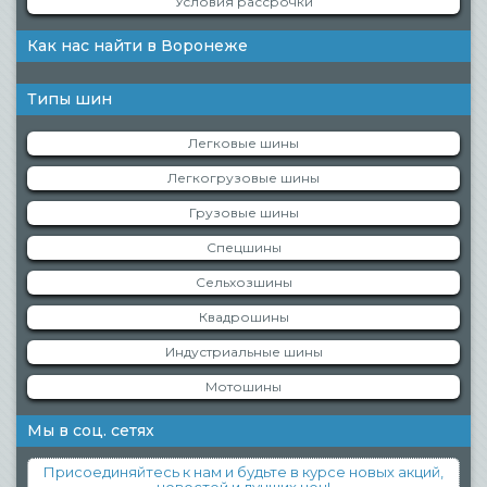
Условия рассрочки
Как нас найти в Воронеже
Типы шин
Легковые шины
Легкогрузовые шины
Грузовые шины
Спецшины
Сельхозшины
Квадрошины
Индустриальные шины
Мотошины
Мы в соц. сетях
Присоединяйтесь к нам и будьте в курсе новых акций,