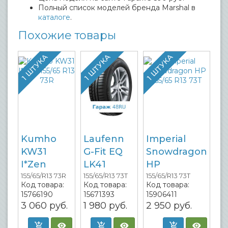
Полный список моделей бренда Marshal в
каталоге
.
Похожие товары
1 ШТУКА
1 ШТУКА
1 ШТУКА
Kumho
Laufenn
Imperial
KW31
G-Fit EQ
Snowdragon
I*Zen
LK41
HP
155/65/R13 73R
155/65/R13 73T
155/65/R13 73T
Код товара:
Код товара:
Код товара:
15766190
15671393
15906411
3 060
руб.
1 980
руб.
2 950
руб.