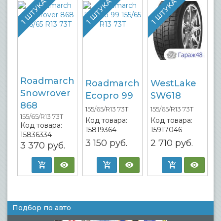
1 ШТУКА
1 ШТУКА
1 ШТУКА
Roadmarch
Roadmarch
WestLake
Snowrover
Ecopro 99
SW618
868
155/65/R13 73T
155/65/R13 73T
155/65/R13 73T
Код товара:
Код товара:
Код товара:
15819364
15917046
15836334
3 150
руб.
2 710
руб.
3 370
руб.
Подбор по авто