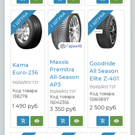
1 ШТУКА
1 ШТУКА
1 ШТУКА
Maxxis
Goodride
Kama
Premitra
All Season
Euro-236
All-Season
Elite Z-401
155/65/R13 73T
AP3
155/65/R13 73T
Код товара:
155/65/R13 73T
Код товара:
138278
Код товара:
15961897
16042356
1 490
руб.
2 500
руб.
3 350
руб.