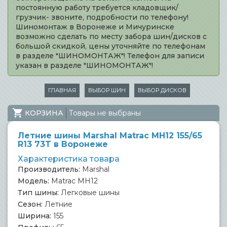
постоянную работу требуется кладовщик/
грузчик- звоните, подробности по телефону!
Шиномонтаж в Воронеже и Мичуринске
возможно сделать по месту забора шин/дисков с
большой скидкой, цены уточняйте по телефонам
в разделе "ШИНОМОНТАЖ"! Телефон для записи
указан в разделе "ШИНОМОНТАЖ"!
ГЛАВНАЯ
ВЫБОР ШИН
ВЫБОР ДИСКОВ
КОРЗИНА
Товары не выбраны
Летние шины Marshal Matrac MH12 155/65
R13 73T в Воронеже
Характеристика товара
Производитель:
Marshal
Модель:
Matrac MH12
Тип шины:
Легковые шины
Сезон:
Летние
Ширина:
155