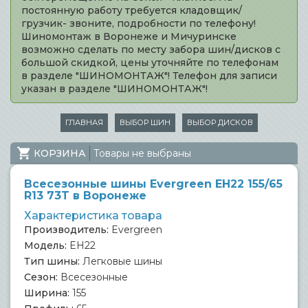
постоянную работу требуется кладовщик/
грузчик- звоните, подробности по телефону!
Шиномонтаж в Воронеже и Мичуринске
возможно сделать по месту забора шин/дисков с
большой скидкой, цены уточняйте по телефонам
в разделе "ШИНОМОНТАЖ"! Телефон для записи
указан в разделе "ШИНОМОНТАЖ"!
ГЛАВНАЯ
ВЫБОР ШИН
ВЫБОР ДИСКОВ
КОРЗИНА
Товары не выбраны
Всесезонные шины Evergreen EH22 155/65
R13 73T в Воронеже
Характеристика товара
Производитель:
Evergreen
Модель:
EH22
Тип шины:
Легковые шины
Сезон:
Всесезонные
Ширина:
155