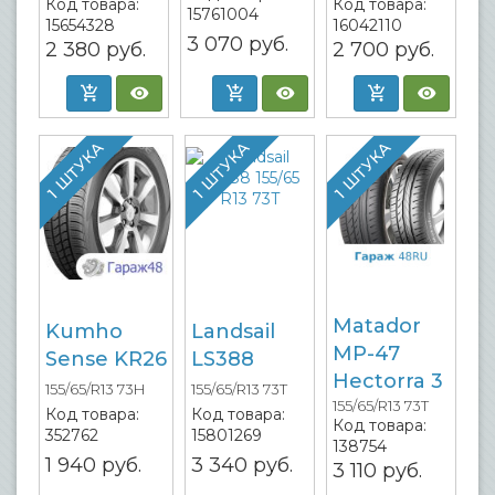
Код товара:
Код товара:
15761004
15654328
16042110
3 070
руб.
2 380
руб.
2 700
руб.
1 ШТУКА
1 ШТУКА
1 ШТУКА
Matador
Kumho
Landsail
MP-47
Sense KR26
LS388
Hectorra 3
155/65/R13 73H
155/65/R13 73T
155/65/R13 73T
Код товара:
Код товара:
Код товара:
352762
15801269
138754
1 940
руб.
3 340
руб.
3 110
руб.