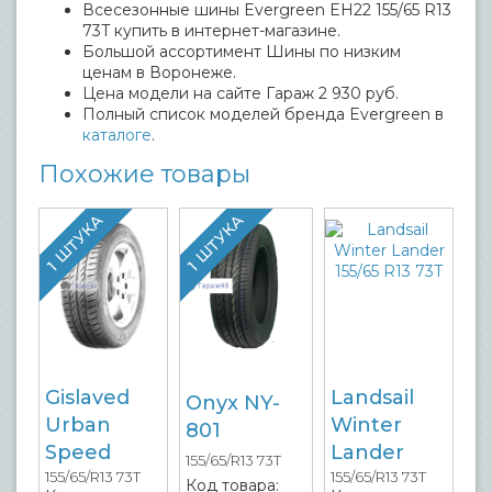
Всесезонные шины Evergreen EH22 155/65 R13
73T купить в интернет-магазине.
Большой ассортимент Шины по низким
ценам в Воронеже.
Цена модели на сайте Гараж 2 930 руб.
Полный список моделей бренда Evergreen в
каталоге
.
Похожие товары
1 ШТУКА
1 ШТУКА
Gislaved
Landsail
Onyx NY-
Urban
Winter
801
Speed
Lander
155/65/R13 73T
155/65/R13 73T
155/65/R13 73T
Код товара: