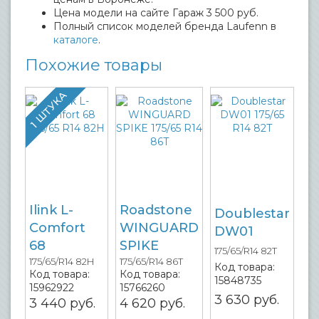
Цена модели на сайте Гараж 3 500 руб.
Полный список моделей бренда Laufenn в
каталоге
.
Похожие товары
1 ШТУКА
Ilink L-
Roadstone
Doublestar
Comfort
WINGUARD
DW01
68
SPIKE
175/65/R14 82T
175/65/R14 82H
175/65/R14 86T
Код товара:
Код товара:
Код товара:
15848735
15962922
15766260
3 630
руб.
3 440
руб.
4 620
руб.