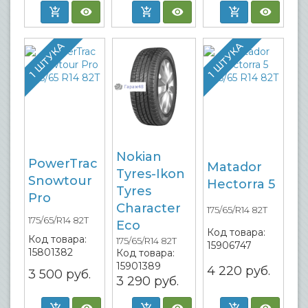
1 ШТУКА
1 ШТУКА
Nokian
PowerTrac
Matador
Tyres-Ikon
Snowtour
Hectorra 5
Tyres
Pro
Character
175/65/R14 82T
175/65/R14 82T
Eco
Код товара:
Код товара:
175/65/R14 82T
15906747
15801382
Код товара:
15901389
4 220
руб.
3 500
руб.
3 290
руб.