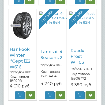
1 ШТУКА
1 ШТУКА
Hankook
Roadx
Landsail 4-
Winter
Frost
Seasons 2
i*Cept iZ2
WH03
175/65/R14 86H
W616
175/65/R14 82H
Код товара:
175/65/R14 86T
Код товара:
15938404
Код товара:
15906772
180298
4 240
руб.
3 390
руб.
4 010
руб.