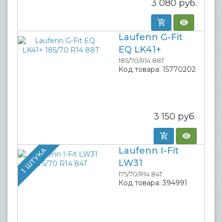
3 080
руб.
Laufenn G-Fit
EQ LK41+
185/70/R14 88T
Код товара:
15770202
3 150
руб.
Laufenn I-Fit
1 ШТУКА
LW31
175/70/R14 84T
Код товара:
394991