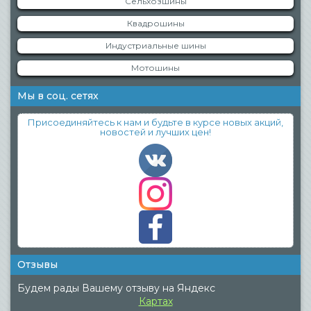
Сельхозшины
Квадрошины
Индустриальные шины
Мотошины
Мы в соц. сетях
Присоединяйтесь к нам и будьте в курсе новых акций,
новостей и лучших цен!
Отзывы
Будем рады Вашему отзыву на Яндекс
Картах