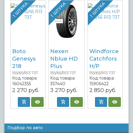
1 ШТУКА
1 ШТУКА
1 ШТУКА
Boto
Nexen
Windforce
Genesys
Nblue HD
Catchfors
218
Plus
H/P
155/65/R13 73T
155/65/R13 73T
155/65/R13 73T
Код товара:
Код товара:
Код товара:
16042355
357440
15906422
2 270
руб.
3 270
руб.
2 850
руб.
Подбор по авто