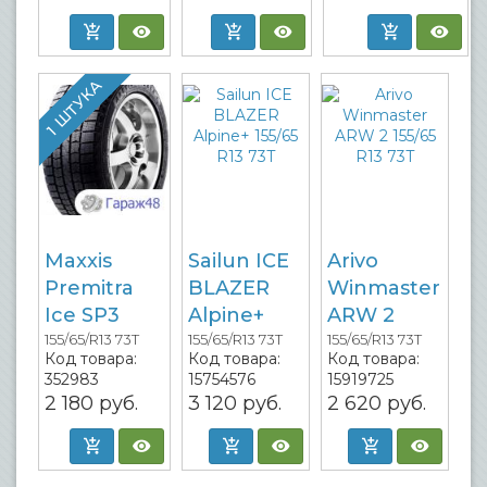
1 ШТУКА
Maxxis
Sailun ICE
Arivo
Premitra
BLAZER
Winmaster
Ice SP3
Alpine+
ARW 2
155/65/R13 73T
155/65/R13 73T
155/65/R13 73T
Код товара:
Код товара:
Код товара:
352983
15754576
15919725
2 180
руб.
3 120
руб.
2 620
руб.