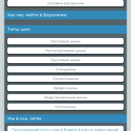
Условия рассрочки
Как нас найти в Воронеже
Типы шин
Легковые шины
Легкогрузовые шины
Грузовые шины
Спецшины
Сельхозшины
Квадрошины
Индустриальные шины
Мотошины
Мы в соц. сетях
Присоединяйтесь к нам и будьте в курсе новых акций,