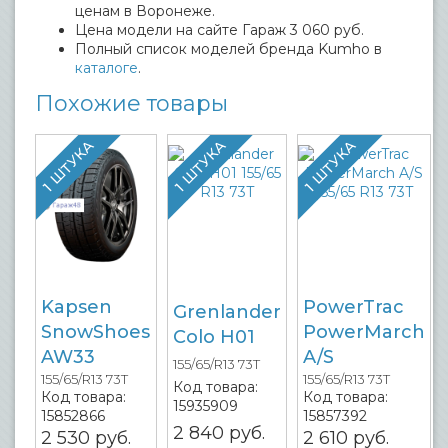
ценам в Воронеже.
Цена модели на сайте Гараж 3 060 руб.
Полный список моделей бренда Kumho в
каталоге
.
Похожие товары
1 ШТУКА
1 ШТУКА
1 ШТУКА
Kapsen
PowerTrac
Grenlander
SnowShoes
PowerMarch
Colo H01
AW33
A/S
155/65/R13 73T
155/65/R13 73T
155/65/R13 73T
Код товара:
Код товара:
Код товара:
15935909
15852866
15857392
2 840
руб.
2 530
руб.
2 610
руб.