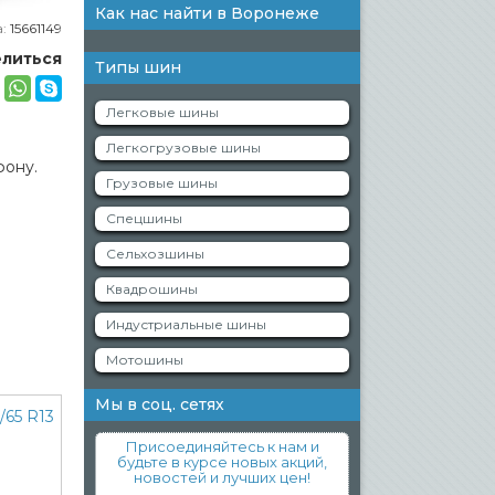
Как нас найти в Воронеже
а:
15661149
литься
Типы шин
Легковые шины
Легкогрузовые шины
фону.
Грузовые шины
Спецшины
Сельхозшины
Квадрошины
Индустриальные шины
Мотошины
Мы в соц. сетях
Присоединяйтесь к нам и
будьте в курсе новых акций,
новостей и лучших цен!