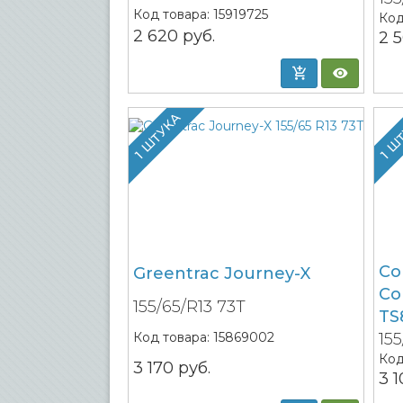
Код товара:
15919725
Код
2 620
руб.
2 
1 ШТУКА
1 Ш
Co
Greentrac Journey-X
Co
155/65/R13 73T
TS
Код товара:
15869002
15
Код
3 170
руб.
3 