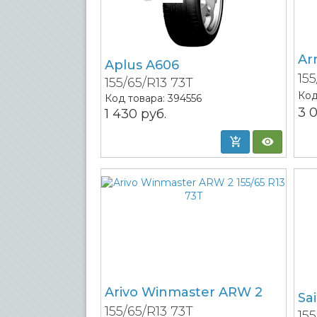
Ar
Aplus A606
15
155/65/R13 73T
Код
Код товара:
394556
3 
1 430
руб.
Arivo Winmaster ARW 2
Sa
155/65/R13 73T
15