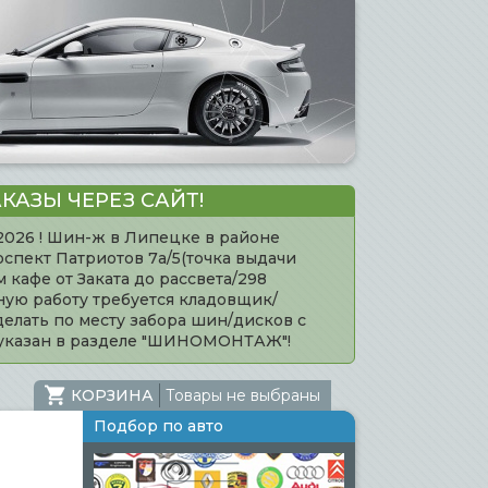
КАЗЫ ЧЕРЕЗ САЙТ!
.2026 ! Шин-ж в Липецке в районе
оспект Патриотов 7а/5(точка выдачи
кафе от Заката до рассвета/298
нную работу требуется кладовщик/
елать по месту забора шин/дисков с
 указан в разделе "ШИНОМОНТАЖ"!
КОРЗИНА
Товары не выбраны
Подбор по авто