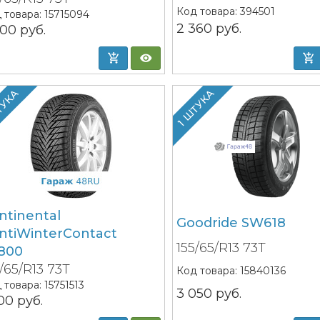
Код товара:
394501
 товара:
15715094
2 360
руб.
500
руб.
ТУКА
1 ШТУКА
ntinental
Goodride SW618
ntiWinterContact
155/65/R13 73T
800
5/65/R13 73T
Код товара:
15840136
 товара:
15751513
3 050
руб.
100
руб.