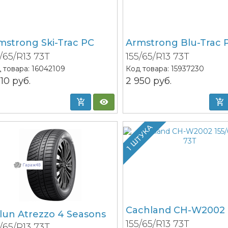
mstrong Ski-Trac PC
Armstrong Blu-Trac 
5/65/R13 73T
155/65/R13 73T
 товара:
16042109
Код товара:
15937230
010
руб.
2 950
руб.
1 ШТУКА
Cachland CH-W2002
ilun Atrezzo 4 Seasons
155/65/R13 73T
5/65/R13 73T