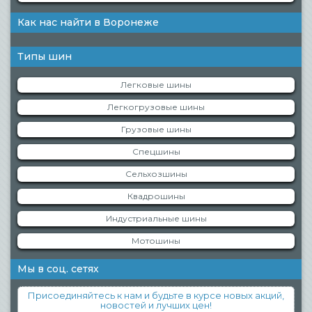
Как нас найти в Воронеже
Типы шин
Легковые шины
Легкогрузовые шины
Грузовые шины
Спецшины
Сельхозшины
Квадрошины
Индустриальные шины
Мотошины
Мы в соц. сетях
Присоединяйтесь к нам и будьте в курсе новых акций,
новостей и лучших цен!