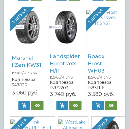
1 ШТУКА
1 ШТУКА
Landspider
Roadx
Marshal
Eurotraxx
Frost
I'Zen KW31
H/P
WH03
155/65/R13 73R
155/65/R13 73T
155/65/R13 73T
Код товара:
Код товара:
Код товара:
349836
15932203
15831116
3 060
руб.
3 740
руб.
3 580
руб.
1 ШТУКА
1 ШТУКА