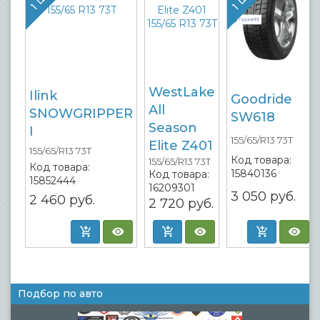
WestLake
Ilink
Goodride
All
SNOWGRIPPER
SW618
Season
I
155/65/R13 73T
Elite Z401
155/65/R13 73T
Код товара:
155/65/R13 73T
Код товара:
15840136
Код товара:
15852444
16209301
3 050
руб.
2 460
руб.
2 720
руб.
Подбор по авто