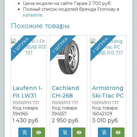
Цена модели на сайте Гараж 2 700 руб.
Полный список моделей бренда Fronway в
каталоге
.
Похожие товары
1 ШТУКА
1 ШТУКА
1 ШТУКА
Laufenn I-
Cachland
Armstrong
Fit LW31
CH-268
Ski-Trac PC
155/65/R13 73T
155/65/R13 73T
155/65/R13 73T
Код товара:
Код товара:
Код товара:
394965
394557
16042109
1 430
руб.
2 950
руб.
3 010
руб.