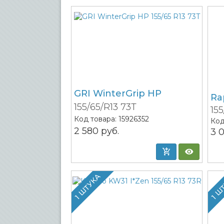
GRI WinterGrip HP
Ra
155/65/R13 73T
15
Код товара:
15926352
Код
2 580
руб.
3 
1 ШТУКА
1 Ш