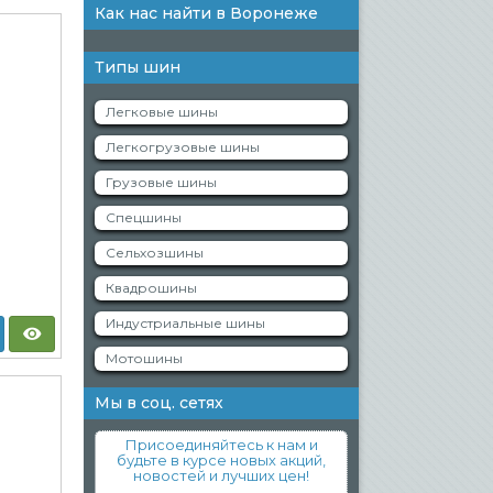
Как нас найти в Воронеже
Типы шин
Легковые шины
Легкогрузовые шины
Грузовые шины
Спецшины
Сельхозшины
Квадрошины
Индустриальные шины
Мотошины
Мы в соц. сетях
Присоединяйтесь к нам и
будьте в курсе новых акций,
новостей и лучших цен!