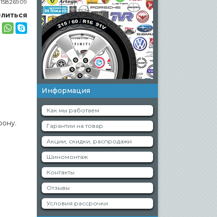
:
15826909
литься
Информация
Как мы работаем
фону.
Гарантии на товар
Акции, скидки, распродажи
Шиномонтаж
Контакты
Отзывы
Условия рассрочки