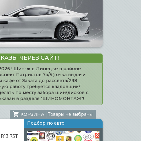
КАЗЫ ЧЕРЕЗ САЙТ!
.2026 ! Шин-ж в Липецке в районе
оспект Патриотов 7а/5(точка выдачи
кафе от Заката до рассвета/298
нную работу требуется кладовщик/
елать по месту забора шин/дисков с
 указан в разделе "ШИНОМОНТАЖ"!
КОРЗИНА
Товары не выбраны
Подбор по авто