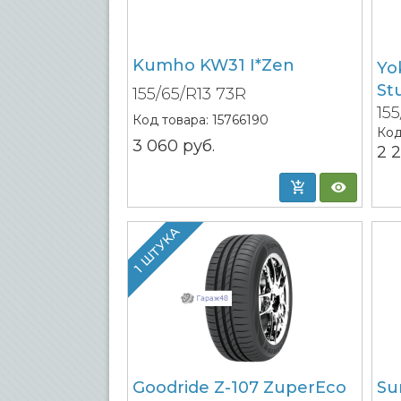
Kumho KW31 I*Zen
Yo
St
155/65/R13 73R
15
Код товара:
15766190
Код
3 060
руб.
2 
1 ШТУКА
Goodride Z-107 ZuperEco
Su