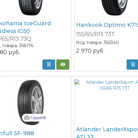
kohama IceGuard
Hankook Optimo K71
udless iG50
155/65/R13 73T
5/65/R13 73Q
Код товара:
356340
 товара:
356176
2 970
руб.
280
руб.
Atlander LanderXspo
nfull SF-988
ATL33