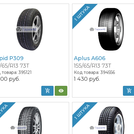
1 ШТУКА
pid P309
Aplus A606
5/65/R13 73T
155/65/R13 73T
 товара:
395121
Код товара:
394556
000
руб.
1 430
руб.
ТУКА
1 ШТУКА