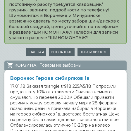
постоянную работу требуется кладовщик/
грузчик- звоните, подробности по телефону!
Шиномонтаж в Воронеже и Мичуринске
возможно сделать по месту забора шин/дисков с
большой скидкой, цены уточняйте по телефонам
в разделе "ШИНОМОНТАЖ"! Телефон для записи
указан в разделе "ШИНОМОНТАЖ"!
ГЛАВНАЯ
ВЫБОР ШИН
ВЫБОР ДИСКОВ
КОРЗИНА
Товары не выбраны
Воронеж Героев сибиряков 1в
17.01.18 Заказал triangle tr918 225/45/18 Попросили
предоплату 10% от стоимости Сначала немного
смущался, но перевёл 2000₽ Обещали привезти
резину к концу февраля, началу марта 28 февраля
позвонили, резина приехала Забирал в Воронеже
на героев сибиряков 1в, доставка бесплатная Цена
на резину была самая дешёвая, качество отличное
Отбалансировалась отлично 10-20гр на колесо
Интернет магазин рекомендую, зиму на след год