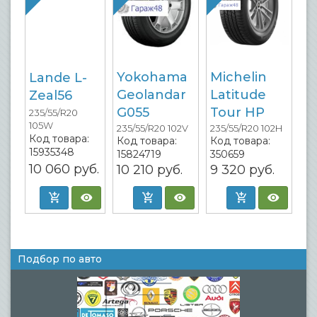
Yokohama
Michelin
Lande L-
Geolandar
Latitude
Zeal56
G055
Tour HP
235/55/R20
105W
235/55/R20 102V
235/55/R20 102H
Код товара:
Код товара:
Код товара:
15935348
15824719
350659
10 060
руб.
10 210
руб.
9 320
руб.
Подбор по авто