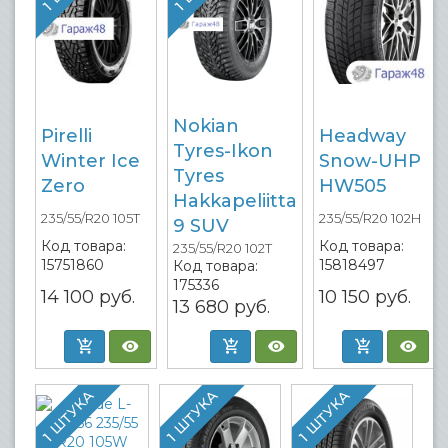
Nokian
Pirelli
Headway
Tyres-Ikon
Winter Ice
Snow-UHP
Tyres
Zero
HW505
Hakkapeliitta
235/55/R20 105T
235/55/R20 102H
9 SUV
Код товара:
Код товара:
235/55/R20 102T
15751860
15818497
Код товара:
175336
14 100
руб.
10 150
руб.
13 680
руб.
1 ШТУКА
1 ШТУКА
1 ШТУКА