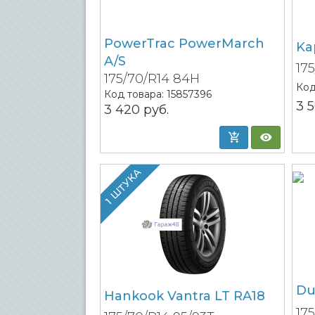
PowerTrac PowerMarch
Ka
A/S
17
175/70/R14 84H
Код
Код товара:
15857396
3 
3 420
руб.
1 ШТУКА
Du
Hankook Vantra LT RA18
17