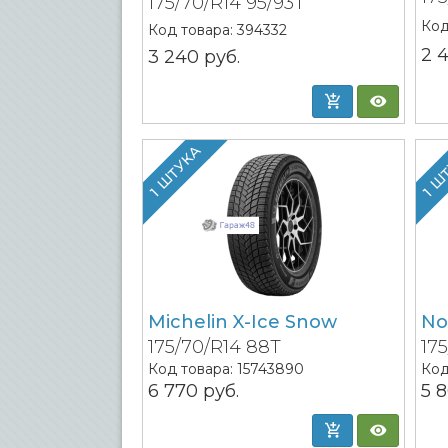
175/70/R14 95/93T
Код
Код товара:
394332
2 
3 240
руб.
1 ШТУКА
1 Ш
Michelin X-Ice Snow
No
175/70/R14 88T
17
Код товара:
15743890
Код
6 770
руб.
5 