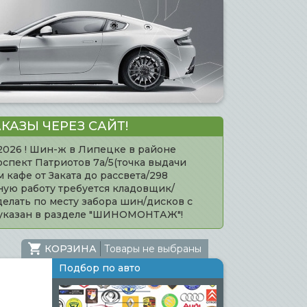
КАЗЫ ЧЕРЕЗ САЙТ!
.2026 ! Шин-ж в Липецке в районе
оспект Патриотов 7а/5(точка выдачи
кафе от Заката до рассвета/298
нную работу требуется кладовщик/
елать по месту забора шин/дисков с
 указан в разделе "ШИНОМОНТАЖ"!
КОРЗИНА
Товары не выбраны
Подбор по авто