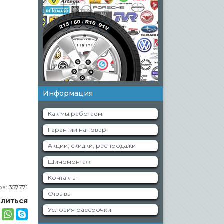
Информация
Как мы работаем
Гарантии на товар
Акции, скидки, распродажи
Шиномонтаж
Контакты
ра:
357771
Отзывы
литься
Условия рассрочки