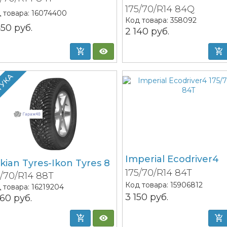
175/70/R14 84Q
 товара:
16074400
Код товара:
358092
450
руб.
2 140
руб.
ТУКА
Imperial Ecodriver4
kian Tyres-Ikon Tyres 8
175/70/R14 84T
5/70/R14 88T
Код товара:
15906812
 товара:
16219204
3 150
руб.
860
руб.