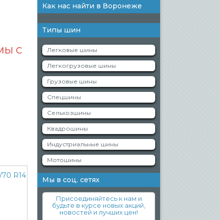
Как нас найти в Воронеже
Типы шин
МЫ С
Легковые шины
Легкогрузовые шины
Грузовые шины
Спецшины
Сельхозшины
Квадрошины
Индустриальные шины
Мотошины
Мы в соц. сетях
Присоединяйтесь к нам и
будьте в курсе новых акций,
новостей и лучших цен!