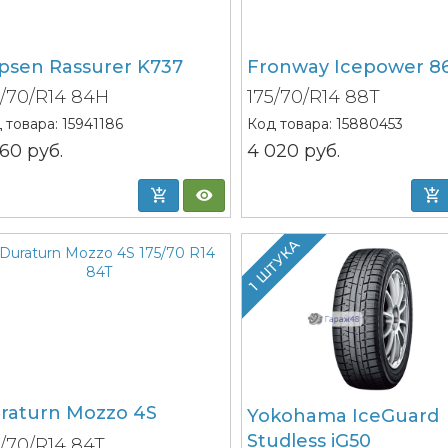
psen Rassurer K737
Fronway Icepower 8
5/70/R14 84H
175/70/R14 88T
 товара:
15941186
Код товара:
15880453
560
руб.
4 020
руб.
1 ШТУКА
raturn Mozzo 4S
Yokohama IceGuard
Studless iG50
5/70/R14 84T