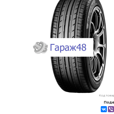
Код това
Поде