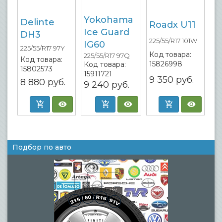
Yokohama
Delinte
Roadx U11
Ice Guard
DH3
225/55/R17 101W
IG60
225/55/R17 97Y
Код товара:
225/55/R17 97Q
Код товара:
15826998
Код товара:
15802573
15911721
9 350
руб.
8 880
руб.
9 240
руб.
Подбор по авто