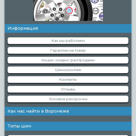
Информация
Как мы работаем
Гарантии на товар
Акции, скидки, распродажи
Шиномонтаж
Контакты
Отзывы
Условия рассрочки
Как нас найти в Воронеже
Типы шин