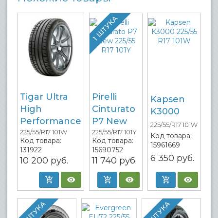
1 ШТУКА
Tigar Ultra
Pirelli
Kapsen
High
Cinturato
K3000
Performance
P7 New
225/55/R17 101W
225/55/R17 101W
225/55/R17 101Y
Код товара:
Код товара:
Код товара:
15961669
131922
15690752
6 350
руб.
10 200
руб.
11 740
руб.
1 ШТУКА
1 ШТУКА