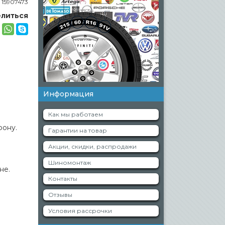
:
15907473
литься
Информация
Как мы работаем
фону.
Гарантии на товар
Акции, скидки, распродажи
Шиномонтаж
не.
Контакты
Отзывы
Условия рассрочки