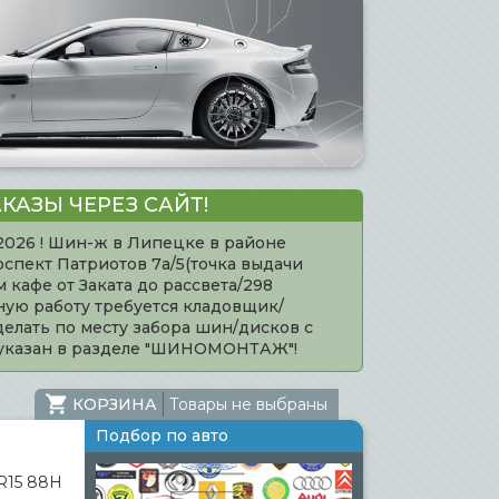
КАЗЫ ЧЕРЕЗ САЙТ!
.2026 ! Шин-ж в Липецке в районе
оспект Патриотов 7а/5(точка выдачи
кафе от Заката до рассвета/298
нную работу требуется кладовщик/
елать по месту забора шин/дисков с
 указан в разделе "ШИНОМОНТАЖ"!
КОРЗИНА
Товары не выбраны
Подбор по авто