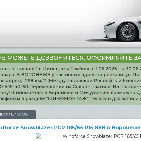
НЕ МОЖЕТЕ ДОЗВОНИТЬСЯ, ОФОРМЛЯЙТЕ ЗА
таж в подарок" в Липецке и Тамбове с 1.06.2026 по 30.06
товара. В ВОРОНЕЖЕ у нас новый адрес-переехали: ул. Пр
адресу: 298 км, 2 (Между заправкой Роснефть и бывшим 
920-545-40-60.Перемещение на Сокол - платное! На постоя
ефону! Шиномонтаж в Воронеже и Мичуринске возможно сд
телефонам в разделе "ШИНОМОНТАЖ"! Телефон для записи
ЫБОР ДИСКОВ
orce Snowblazer PCR 185/65 R15 88H в Воронеже