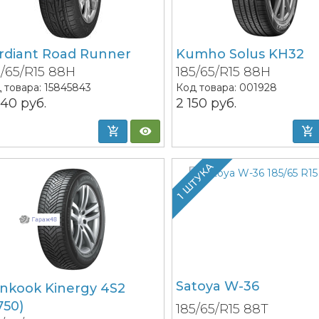
rdiant Road Runner
Kumho Solus KH32
5/65/R15 88H
185/65/R15 88H
 товара:
15845843
Код товара:
001928
640
руб.
2 150
руб.
1 ШТУКА
Satoya W-36
nkook Kinergy 4S2
750)
185/65/R15 88T