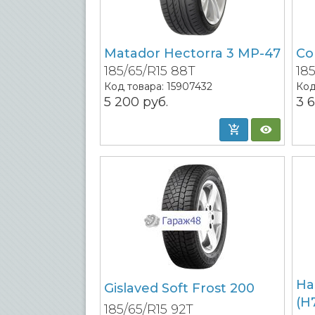
Matador Hectorra 3 MP-47
Co
185/65/R15 88T
18
Код товара:
15907432
Код
5 200
руб.
3 
Ha
Gislaved Soft Frost 200
(H
185/65/R15 92T