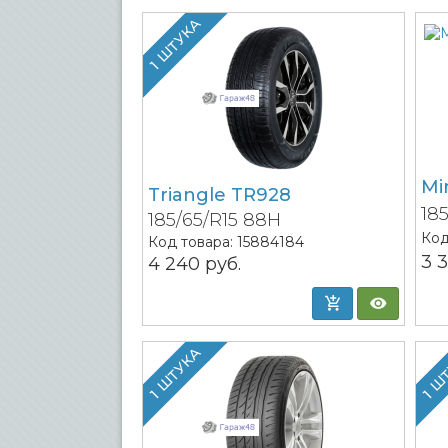
1 ШТУКА
Mi
Triangle TR928
18
185/65/R15 88H
Код
Код товара:
15884184
3 
4 240
руб.
1 ШТУКА
1 Ш