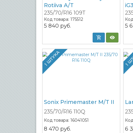
Rotiiva A/T
iG
235/70/R16 109T
23
Код товара:
175512
Код
5 840
руб.
5 
1 ШТУКА
1 Ш
Sonix Primemaster M/T II
La
235/70/R16 110Q
23
Код товара:
16041051
Код
8 470
руб.
6 