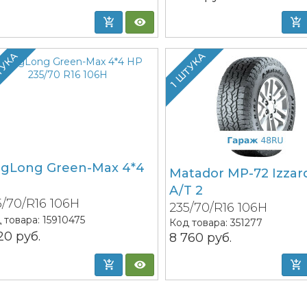
ТУКА
1 ШТУКА
ngLong Green-Max 4*4
Matador MP-72 Izzar
P
A/T 2
5/70/R16 106H
235/70/R16 106H
 товара:
15910475
Код товара:
351277
120
руб.
8 760
руб.