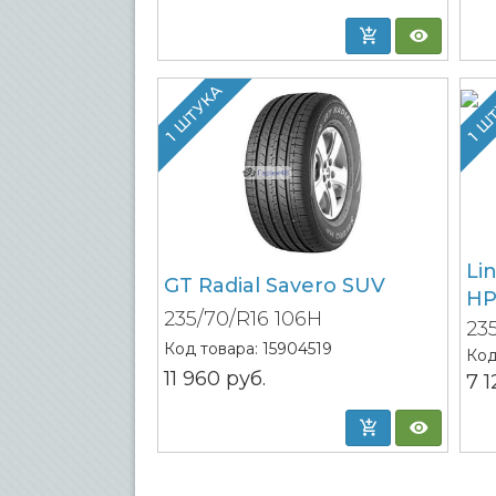
1 ШТУКА
1 Ш
Li
GT Radial Savero SUV
H
235/70/R16 106H
23
Код товара:
15904519
Код
11 960
руб.
7 