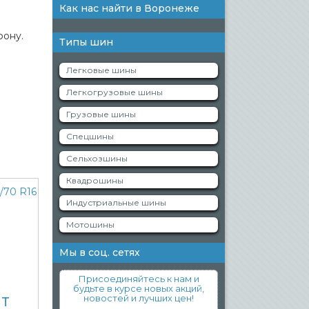
Как нас найти в Воронеже
фону.
Типы шин
Легковые шины
Легкогрузовые шины
Грузовые шины
Спецшины
Сельхозшины
Квадрошины
Индустриальные шины
Мотошины
Мы в соц. сетях
Присоединяйтесь к нам и
будьте в курсе новых акций,
новостей и лучших цен!
HT