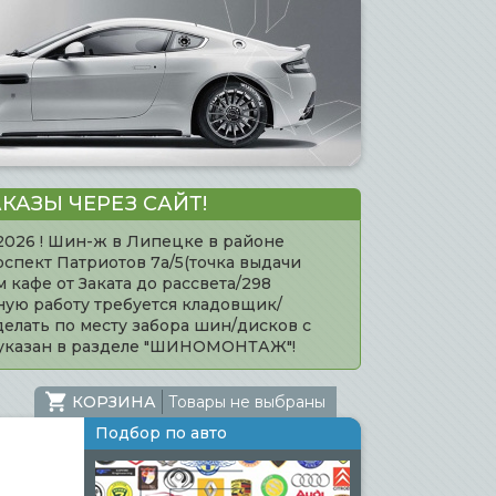
КАЗЫ ЧЕРЕЗ САЙТ!
.2026 ! Шин-ж в Липецке в районе
оспект Патриотов 7а/5(точка выдачи
кафе от Заката до рассвета/298
нную работу требуется кладовщик/
елать по месту забора шин/дисков с
 указан в разделе "ШИНОМОНТАЖ"!
КОРЗИНА
Товары не выбраны
Подбор по авто