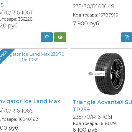
35
235/70/R16 104S
5/70/R16 106T
Код товара:
15787916
 товара:
356228
7 900
руб.
620
руб.
ТУКА
nvigator Ice Land Max
Triangle AdvanteX S
TR259
5/70/R16 106S
235/70/R16 106H
 товара:
16040182
Код товара:
16180291
300
руб.
6 100
руб.