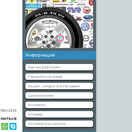
Информация
Как мы работаем
Гарантии на товар
Акции, скидки, распродажи
Шиномонтаж
Контакты
:
15802326
Отзывы
литься
Условия рассрочки