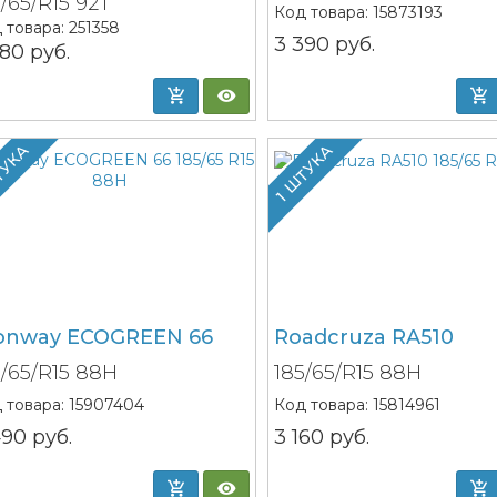
5/65/R15 92T
Код товара:
15873193
 товара:
251358
3 390
руб.
380
руб.
ТУКА
1 ШТУКА
onway ECOGREEN 66
Roadcruza RA510
5/65/R15 88H
185/65/R15 88H
 товара:
15907404
Код товара:
15814961
490
руб.
3 160
руб.