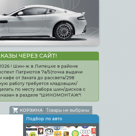
КАЗЫ ЧЕРЕЗ САЙТ!
.2026 ! Шин-ж в Липецке в районе
оспект Патриотов 7а/5(точка выдачи
кафе от Заката до рассвета/298
нную работу требуется кладовщик/
елать по месту забора шин/дисков с
 указан в разделе "ШИНОМОНТАЖ"!
КОРЗИНА
Товары не выбраны
Подбор по авто