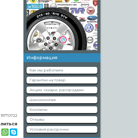
Информация
Как мы работаем
Гарантии на товар
Акции, скидки, распродажи
Шиномонтаж
Контакты
:
15770722
Отзывы
литься
Условия рассрочки