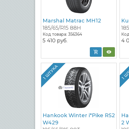
Marshal Matrac MH12
Ku
185/65/R15 88H
18
Код товара:
356364
Код
5 410
руб.
4 
1 ШТУКА
1 Ш
Hankook Winter i*Pike RS2
Ha
W429
2 