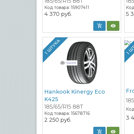
185/65/R15 88T
18
Код товара:
15907411
Код
4 370
руб.
5 
1 ШТУКА
1 Ш
Fr
Hankook Kinergy Eco
K425
18
185/65/R15 88T
Код
Код товара:
15678716
3 
2 250
руб.