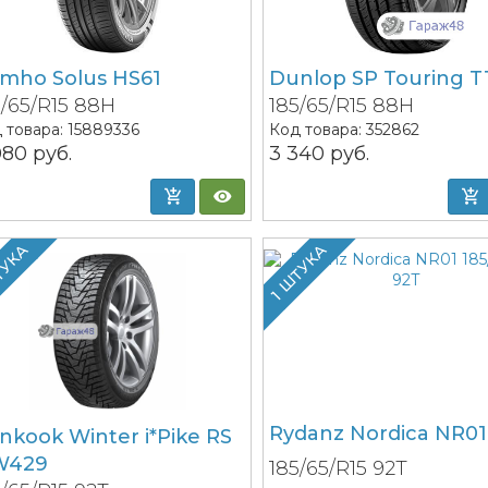
mho Solus HS61
Dunlop SP Touring T
5/65/R15 88H
185/65/R15 88H
 товара:
15889336
Код товара:
352862
080
руб.
3 340
руб.
ТУКА
1 ШТУКА
Rydanz Nordica NR01
nkook Winter i*Pike RS
W429
185/65/R15 92T