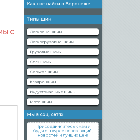
Как нас найти в Воронеже
Типы шин
МЫ С
Легковые шины
Легкогрузовые шины
Грузовые шины
Спецшины
Сельхозшины
Квадрошины
Индустриальные шины
Мотошины
Мы в соц. сетях
Присоединяйтесь к нам и
будьте в курсе новых акций,
новостей и лучших цен!