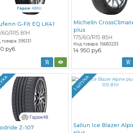
Michelin CrossClimat
ufenn G-Fit EQ LK41
plus
5/60/R15 81H
175/60/R15 85H
 товара:
395131
Код товара:
15683233
210
руб.
14 950
руб.
ТУКА
1 ШТУКА
Sailun Ice Blazer Alp
odride Z-107
plus