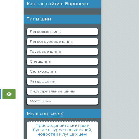
Как нас найти в Воронеже
Типы шин
Легковые шины
Легкогрузовые шины
Грузовые шины
Спецшины
Сельхозшины
Квадрошины
Индустриальные шины
Мотошины
Мы в соц. сетях
Присоединяйтесь к нам и
будьте в курсе новых акций,
новостей и лучших цен!