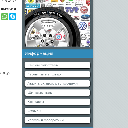
:
15764537
литься
Информация
Как мы работаем
фону.
Гарантии на товар
Акции, скидки, распродажи
Шиномонтаж
Контакты
Отзывы
Условия рассрочки