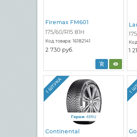
Firemax FM601
La
175/60/R15 81H
17
Код товара:
16182141
Код
2 730
руб.
1 
1 ШТУКА
1 Ш
Continental
Go