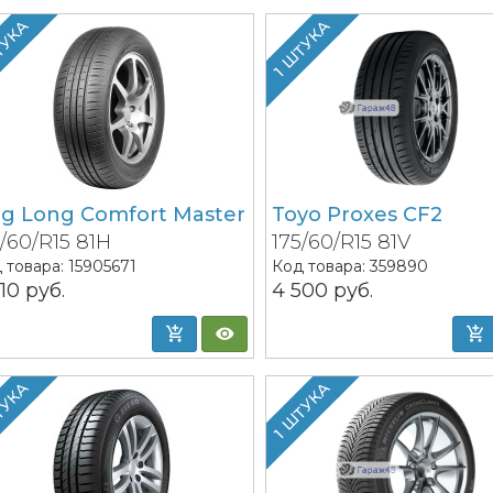
ТУКА
1 ШТУКА
ng Long Comfort Master
Toyo Proxes CF2
5/60/R15 81H
175/60/R15 81V
 товара:
15905671
Код товара:
359890
210
руб.
4 500
руб.
ТУКА
1 ШТУКА