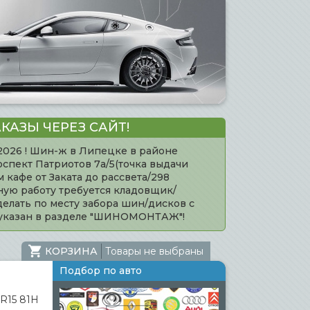
КАЗЫ ЧЕРЕЗ САЙТ!
.2026 ! Шин-ж в Липецке в районе
оспект Патриотов 7а/5(точка выдачи
кафе от Заката до рассвета/298
нную работу требуется кладовщик/
елать по месту забора шин/дисков с
 указан в разделе "ШИНОМОНТАЖ"!
КОРЗИНА
Товары не выбраны
Подбор по авто