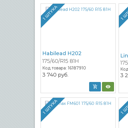
1 ШТУКА
1 Ш
Habilead H202
Li
175/60/R15 81H
17
Код товара:
16187910
Код
3 740
руб.
3 
1 ШТУКА
1 Ш