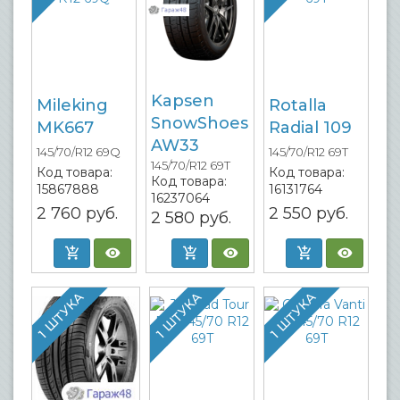
Kapsen
Mileking
Rotalla
SnowShoes
MK667
Radial 109
AW33
145/70/R12 69Q
145/70/R12 69T
145/70/R12 69T
Код товара:
Код товара:
Код товара:
15867888
16131764
16237064
2 760
руб.
2 550
руб.
2 580
руб.
1 ШТУКА
1 ШТУКА
1 ШТУКА