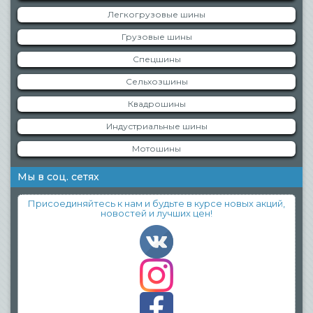
Легкогрузовые шины
Грузовые шины
Спецшины
Сельхозшины
Квадрошины
Индустриальные шины
Мотошины
Мы в соц. сетях
Присоединяйтесь к нам и будьте в курсе новых акций,
новостей и лучших цен!