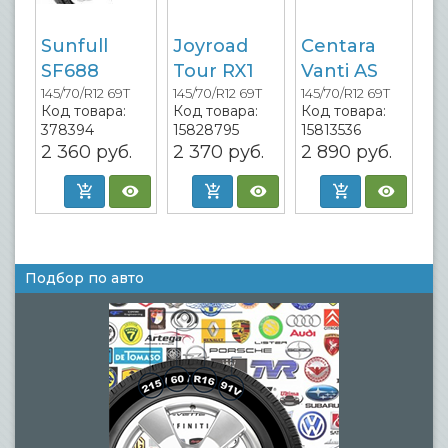
Sunfull
Joyroad
Centara
SF688
Tour RX1
Vanti AS
145/70/R12 69T
145/70/R12 69T
145/70/R12 69T
Код товара:
Код товара:
Код товара:
378394
15828795
15813536
2 360
руб.
2 370
руб.
2 890
руб.
Подбор по авто