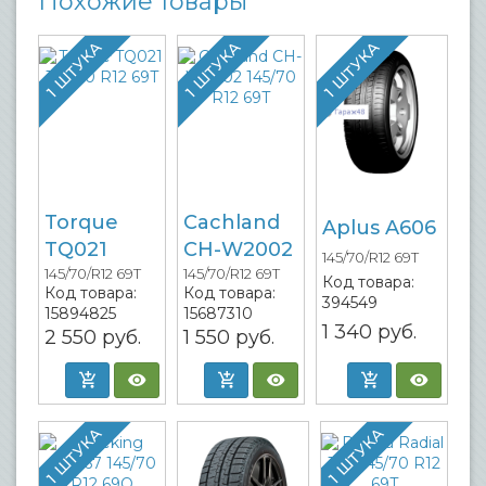
Похожие товары
1 ШТУКА
1 ШТУКА
1 ШТУКА
Torque
Cachland
Aplus A606
TQ021
CH-W2002
145/70/R12 69T
145/70/R12 69T
145/70/R12 69T
Код товара:
Код товара:
Код товара:
394549
15894825
15687310
1 340
руб.
2 550
руб.
1 550
руб.
1 ШТУКА
1 ШТУКА