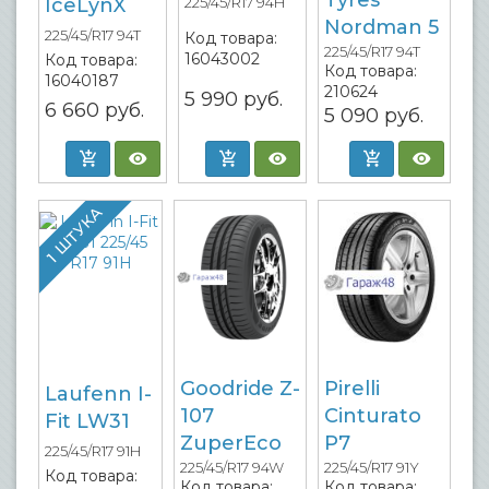
Tyres
IceLynX
225/45/R17 94H
Nordman 5
225/45/R17 94T
Код товара:
225/45/R17 94T
16043002
Код товара:
Код товара:
16040187
210624
5 990
руб.
6 660
руб.
5 090
руб.
1 ШТУКА
Goodride Z-
Pirelli
Laufenn I-
107
Cinturato
Fit LW31
ZuperEco
P7
225/45/R17 91H
225/45/R17 94W
225/45/R17 91Y
Код товара:
Код товара:
Код товара: