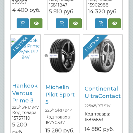
395057
15811847
15902988
4 400
руб.
5 810
руб.
14 320
руб.
1 ШТУКА
1 ШТУКА
Hankook
Michelin
Continental
Ventus
Pilot Sport
UltraContact
Prime 3
5
225/45/R17 91V
225/45/R17 94V
225/45/R17 94Y
Код товара:
Код товара:
Код товара:
15737110
15865853
15770337
5 200
14 880
руб.
15 280
руб.
руб.