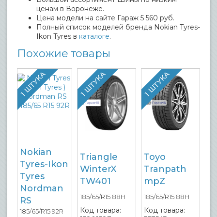
ценам в Воронеже.
Цена модели на сайте Гараж 5 560 руб.
Полный список моделей бренда Nokian Tyres-
Ikon Tyres в
каталоге
.
Похожие товары
1 ШТУКА
1 ШТУКА
1 ШТУКА
Nokian
Triangle
Toyo
Tyres-Ikon
WinterX
Tranpath
Tyres
TW401
mpZ
Nordman
185/65/R15 88H
185/65/R15 88H
RS
Код товара:
Код товара:
185/65/R15 92R