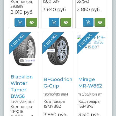
15801587
357543
Код товара:
393599
3 840
руб.
2 860
руб.
2 010
руб.
1 ШТУКА
1 ШТУКА
1 ШТУКА
Blacklion
BFGoodrich
Mirage
Winter
G-Grip
MR-W862
Tamer
185/65/R15 88H
185/65/R15 88T
BW56
Код товара:
Код товара:
185/65/R15 88T
15737882
15848751
Код товара:
210016
3 860
руб.
3 510
руб.