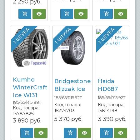
2 290
руб.
1 ШТУКА
1 ШТУКА
1 ШТУКА
Kumho
Bridgestone
Haida
WinterCraft
Blizzak Ice
HD687
Ice WI31
185/65/R15 92T
185/65/R15 92T
185/65/R15 88T
Код товара:
Код товара:
Код товара:
15774703
15814198
15787825
5 370
руб.
3 390
руб.
3 890
руб.