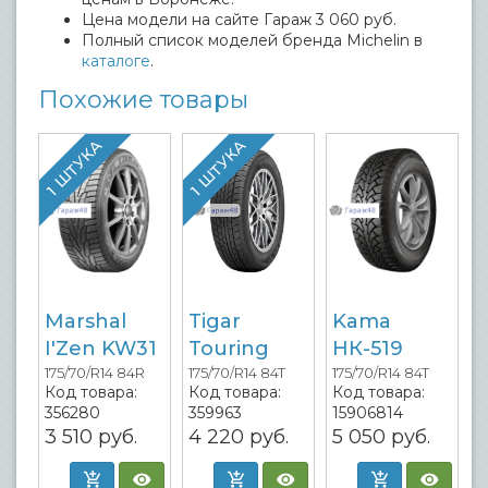
Цена модели на сайте Гараж 3 060 руб.
Полный список моделей бренда Michelin в
каталоге
.
Похожие товары
1 ШТУКА
1 ШТУКА
Marshal
Tigar
Kama
I'Zen KW31
Touring
НК-519
175/70/R14 84R
175/70/R14 84T
175/70/R14 84T
Код товара:
Код товара:
Код товара:
356280
359963
15906814
3 510
руб.
4 220
руб.
5 050
руб.