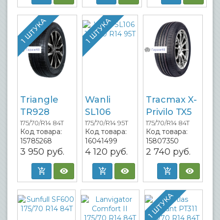
1 ШТУКА
1 ШТУКА
Triangle
Wanli
Tracmax X-
TR928
SL106
Privilo TX5
175/70/R14 84T
175/70/R14 95T
175/70/R14 84T
Код товара:
Код товара:
Код товара:
15785268
16041499
15807350
3 950
руб.
4 120
руб.
2 740
руб.
1 ШТУКА