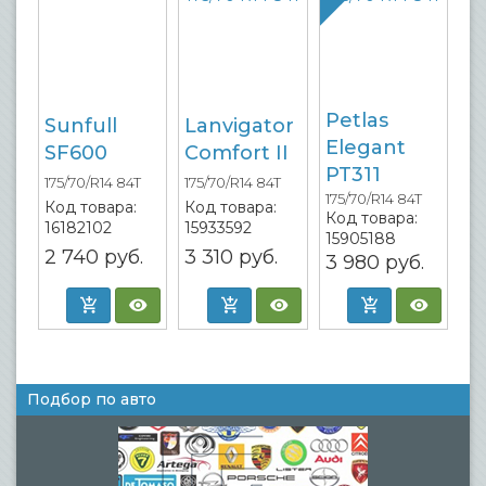
Petlas
Sunfull
Lanvigator
Elegant
SF600
Comfort II
PT311
175/70/R14 84T
175/70/R14 84T
175/70/R14 84T
Код товара:
Код товара:
Код товара:
16182102
15933592
15905188
2 740
руб.
3 310
руб.
3 980
руб.
Подбор по авто