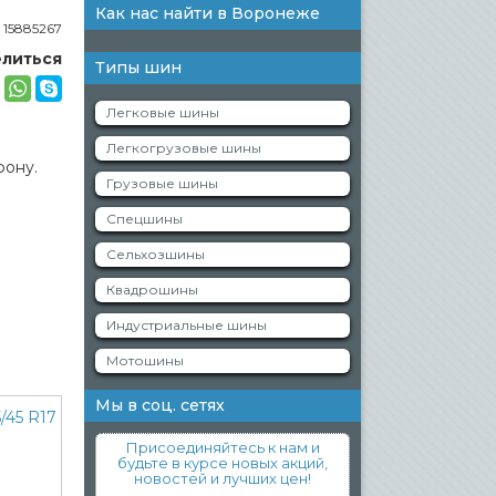
Как нас найти в Воронеже
:
15885267
литься
Типы шин
Легковые шины
Легкогрузовые шины
фону.
Грузовые шины
Спецшины
Сельхозшины
Квадрошины
Индустриальные шины
Мотошины
Мы в соц. сетях
Присоединяйтесь к нам и
будьте в курсе новых акций,
новостей и лучших цен!