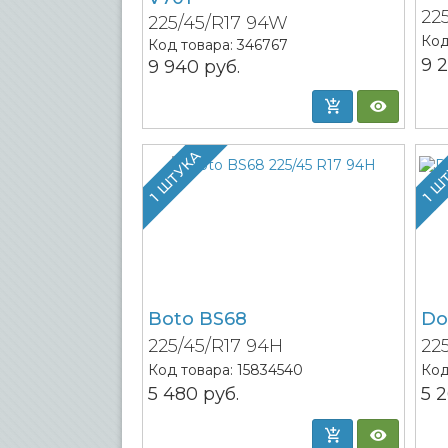
22
225/45/R17 94W
Код
Код товара:
346767
9 
9 940
руб.
1 ШТУКА
1 Ш
Boto BS68
Do
225/45/R17 94H
22
Код товара:
15834540
Код
5 480
руб.
5 