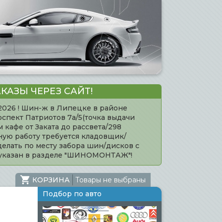
КАЗЫ ЧЕРЕЗ САЙТ!
.2026 ! Шин-ж в Липецке в районе
оспект Патриотов 7а/5(точка выдачи
кафе от Заката до рассвета/298
нную работу требуется кладовщик/
елать по месту забора шин/дисков с
 указан в разделе "ШИНОМОНТАЖ"!
КОРЗИНА
Товары не выбраны
Подбор по авто