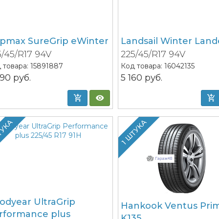
ipmax SureGrip eWinter
Landsail Winter Land
5/45/R17 94V
225/45/R17 94V
 товара:
15891887
Код товара:
16042135
290
руб.
5 160
руб.
ТУКА
1 ШТУКА
odyear UltraGrip
Hankook Ventus Pri
rformance plus
K135