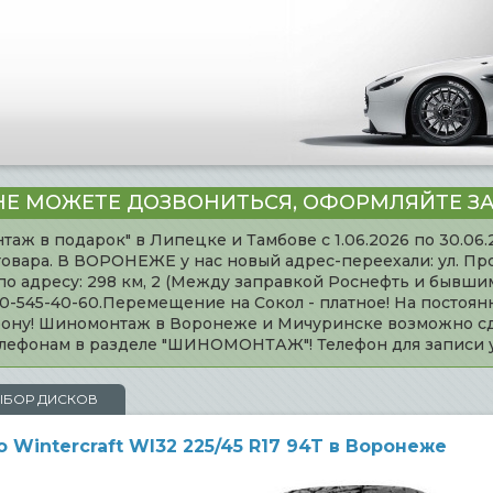
НЕ МОЖЕТЕ ДОЗВОНИТЬСЯ, ОФОРМЛЯЙТЕ ЗА
таж в подарок" в Липецке и Тамбове с 1.06.2026 по 30.06
товара. В ВОРОНЕЖЕ у нас новый адрес-переехали: ул. Пр
адресу: 298 км, 2 (Между заправкой Роснефть и бывшим 
920-545-40-60.Перемещение на Сокол - платное! На постоя
ефону! Шиномонтаж в Воронеже и Мичуринске возможно сд
телефонам в разделе "ШИНОМОНТАЖ"! Телефон для записи
ЫБОР ДИСКОВ
intercraft WI32 225/45 R17 94T в Воронеже