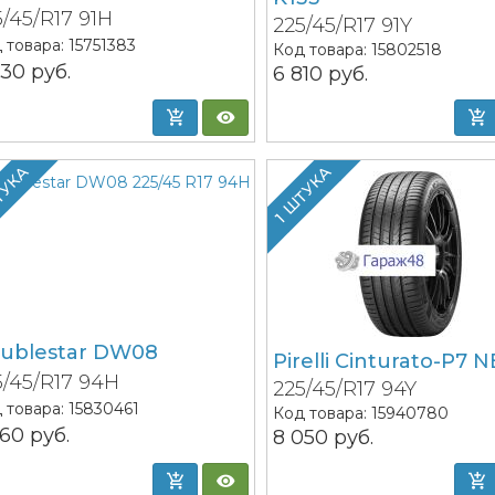
5/45/R17 91H
225/45/R17 91Y
 товара:
15751383
Код товара:
15802518
230
руб.
6 810
руб.
ТУКА
1 ШТУКА
ublestar DW08
Pirelli Cinturato-P7 
5/45/R17 94H
225/45/R17 94Y
 товара:
15830461
Код товара:
15940780
260
руб.
8 050
руб.