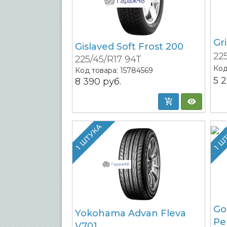
Gr
Gislaved Soft Frost 200
22
225/45/R17 94T
Код
Код товара:
15784569
5 
8 390
руб.
1 ШТУКА
1 Ш
Go
Yokohama Advan Fleva
Pe
V701