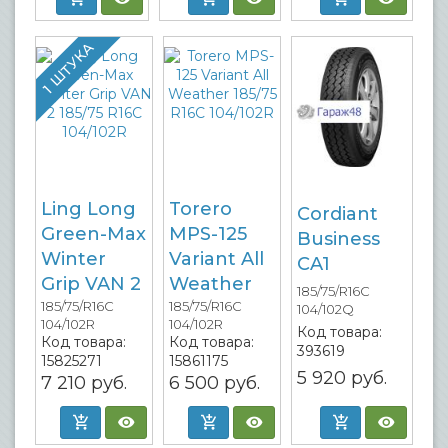
1 ШТУКА
Ling Long
Torero
Cordiant
Green-Max
MPS-125
Business
Winter
Variant All
CA1
Grip VAN 2
Weather
185/75/R16C
185/75/R16C
185/75/R16C
104/102Q
104/102R
104/102R
Код товара:
Код товара:
Код товара:
393619
15825271
15861175
5 920
руб.
7 210
руб.
6 500
руб.