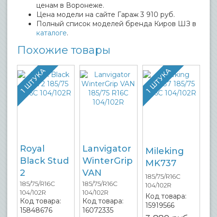
ценам в Воронеже.
Цена модели на сайте Гараж 3 910 руб.
Полный список моделей бренда Киров ШЗ в
каталоге
.
Похожие товары
1 ШТУКА
1 ШТУКА
Royal
Lanvigator
Mileking
Black Stud
WinterGrip
MK737
2
VAN
185/75/R16C
185/75/R16C
185/75/R16C
104/102R
104/102R
104/102R
Код товара:
Код товара:
Код товара:
15919566
15848676
16072335