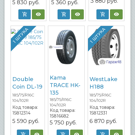
3 880
руб.
5 830
руб.
5 360
руб.
1 ШТУКА
1 ШТУКА
Kama
Double
WestLake
TRACE HK-
Coin DL-19
H188
135
185/75/R16C
185/75/R16C
185/75/R16C
104/102R
104/102R
104/102R
Код товара:
Код товара:
Код товара:
15812314
15812331
15816682
5 590
руб.
6 870
руб.
5 750
руб.