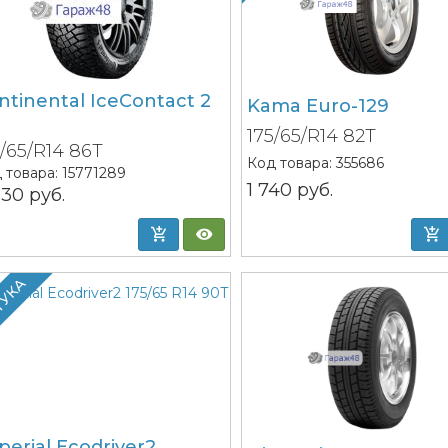
ntinental IceContact 2
Kama Euro-129
D
175/65/R14 82T
5/65/R14 86T
Код товара:
355686
 товара:
15771289
1 740
руб.
030
руб.
ТУКА
perial Ecodriver2