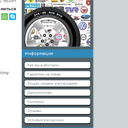
а:
15941171
литься
Информация
Как мы работаем
фону.
Гарантии на товар
Акции, скидки, распродажи
Шиномонтаж
Контакты
Отзывы
Условия рассрочки