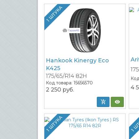
1 ШТУКА
Ar
Hankook Kinergy Eco
K425
17
175/65/R14 82H
Код
Код товара:
15656570
4 
2 250
руб.
1 ШТУКА
1 Ш