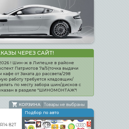
КАЗЫ ЧЕРЕЗ САЙТ!
.2026 ! Шин-ж в Липецке в районе
оспект Патриотов 7а/5(точка выдачи
кафе от Заката до рассвета/298
нную работу требуется кладовщик/
елать по месту забора шин/дисков с
 указан в разделе "ШИНОМОНТАЖ"!
КОРЗИНА
Товары не выбраны
Подбор по авто