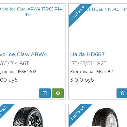
1 ШТУКА
ivo Ice Claw ARW4
Haida HD687
5/65/R14 86T
175/65/R14 82T
 товара:
15864302
Код товара:
15814187
500
руб.
3 010
руб.
ТУКА
1 ШТУКА