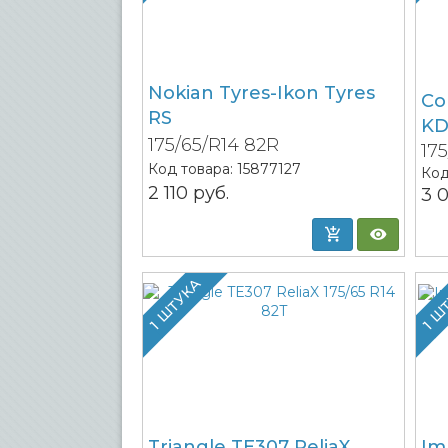
Nokian Tyres-Ikon Tyres
Co
RS
K
175/65/R14 82R
17
Код товара:
15877127
Код
2 110
руб.
3 
1 ШТУКА
1 Ш
Triangle TE307 ReliaX
Im