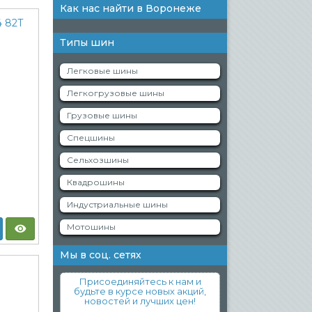
Как нас найти в Воронеже
Типы шин
Легковые шины
Легкогрузовые шины
Грузовые шины
Спецшины
Сельхозшины
Квадрошины
Индустриальные шины
Мотошины
Мы в соц. сетях
Присоединяйтесь к нам и
будьте в курсе новых акций,
новостей и лучших цен!