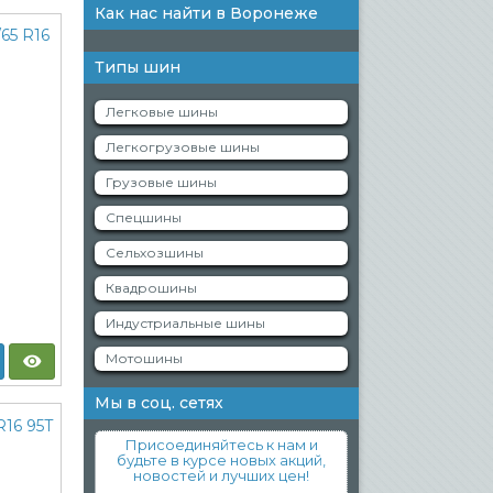
Как нас найти в Воронеже
Типы шин
Легковые шины
Легкогрузовые шины
Грузовые шины
Спецшины
Сельхозшины
Квадрошины
Индустриальные шины
Мотошины
Мы в соц. сетях
Присоединяйтесь к нам и
будьте в курсе новых акций,
новостей и лучших цен!