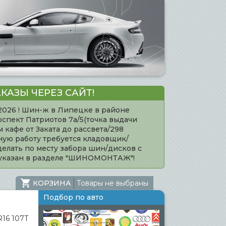
КАЗЫ ЧЕРЕЗ САЙТ!
.2026 ! Шин-ж в Липецке в районе
оспект Патриотов 7а/5(точка выдачи
кафе от Заката до рассвета/298
нную работу требуется кладовщик/
елать по месту забора шин/дисков с
 указан в разделе "ШИНОМОНТАЖ"!
КОРЗИНА
Товары не выбраны
Подбор по авто