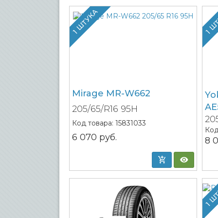
1 ШТУКА
1 Ш
Mirage MR-W662
Yo
AE
205/65/R16 95H
20
Код товара:
15831033
Код
6 070
руб.
8 
1 Ш