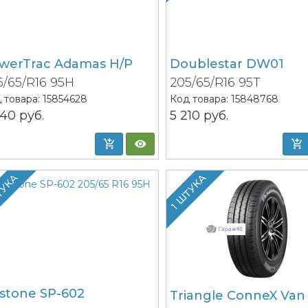
werTrac Adamas H/P
Doublestar DW01
5/65/R16 95H
205/65/R16 95T
 товара:
15854628
Код товара:
15848768
340
руб.
5 210
руб.
ТУКА
1 ШТУКА
stone SP-602
Triangle ConneX Van