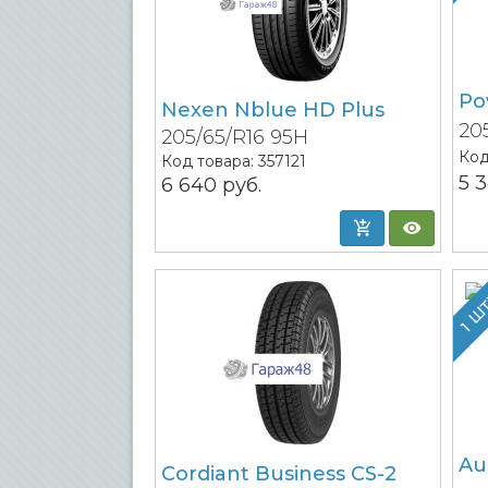
Po
Nexen Nblue HD Plus
20
205/65/R16 95H
Код
Код товара:
357121
5 
6 640
руб.
1 Ш
Au
Cordiant Business CS-2