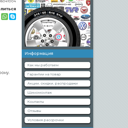
16041004
литься
Информация
Как мы работаем
фону.
Гарантии на товар
Акции, скидки, распродажи
Шиномонтаж
Контакты
Отзывы
Условия рассрочки