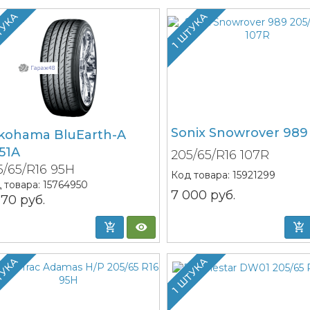
ТУКА
1 ШТУКА
Sonix Snowrover 989
kohama BluEarth-A
51A
205/65/R16 107R
5/65/R16 95H
Код товара:
15921299
 товара:
15764950
7 000
руб.
070
руб.
ТУКА
1 ШТУКА