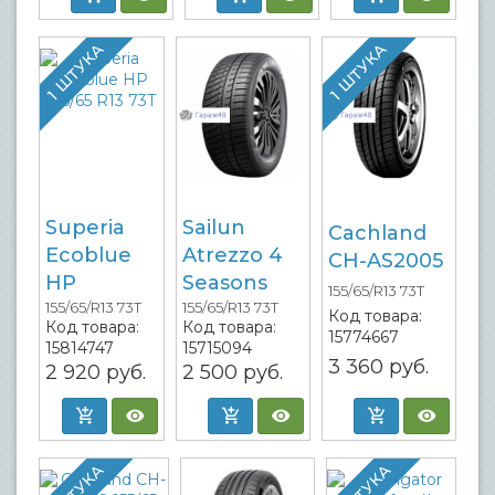
1 ШТУКА
1 ШТУКА
Superia
Sailun
Cachland
Ecoblue
Atrezzo 4
CH-AS2005
HP
Seasons
155/65/R13 73T
155/65/R13 73T
155/65/R13 73T
Код товара:
Код товара:
Код товара:
15774667
15814747
15715094
3 360
руб.
2 920
руб.
2 500
руб.
1 ШТУКА
1 ШТУКА