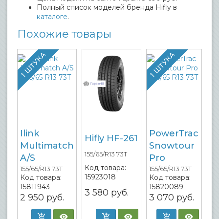
Полный список моделей бренда Hifly в
каталоге
.
Похожие товары
1 ШТУКА
1 ШТУКА
Ilink
PowerTrac
Hifly HF-261
Multimatch
Snowtour
155/65/R13 73T
A/S
Pro
Код товара:
155/65/R13 73T
155/65/R13 73T
15923018
Код товара:
Код товара:
15811943
15820089
3 580
руб.
2 950
руб.
3 070
руб.