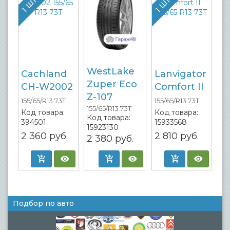
WestLake
Cachland
Lanvigator
Zuper Eco
CH-W2002
Comfort II
Z-107
155/65/R13 73T
155/65/R13 73T
155/65/R13 73T
Код товара:
Код товара:
Код товара:
394501
15933568
15923130
2 360
руб.
2 810
руб.
2 380
руб.
Подбор по авто