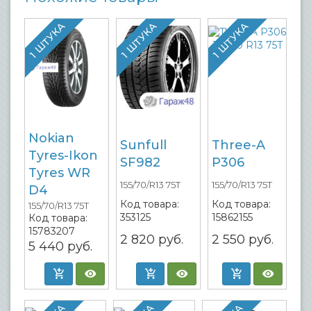
1 ШТУКА
1 ШТУКА
1 ШТУКА
Nokian
Sunfull
Three-A
Tyres-Ikon
SF982
P306
Tyres WR
155/70/R13 75T
155/70/R13 75T
D4
Код товара:
Код товара:
155/70/R13 75T
353125
15862155
Код товара:
15783207
2 820
руб.
2 550
руб.
5 440
руб.