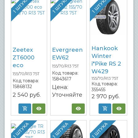
1 ШТУКА
1 ШТУКА
1 ШТУКА
Hankook
Zeetex
Evergreen
Winter
ZT6000
EW62
i*Pike RS 2
eco
155/70/R13 75T
W429
Код товара:
155/70/R13 75T
155/70/R13 75T
15843617
Код товара:
Код товара:
15868132
Цена:
355455
2 540
руб.
Уточняйте
2 970
руб.
1 ШТУКА
1 ШТУКА
1 ШТУКА