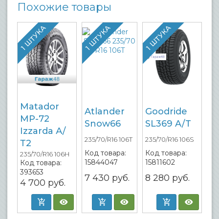
Похожие товары
1 ШТУКА
1 ШТУКА
1 ШТУКА
Matador
Atlander
Goodride
MP-72
Snow66
SL369 A/T
Izzarda А/
235/70/R16 106T
235/70/R16 106S
Т2
Код товара:
Код товара:
235/70/R16 106H
15844047
15811602
Код товара:
393653
7 430
руб.
8 280
руб.
4 700
руб.