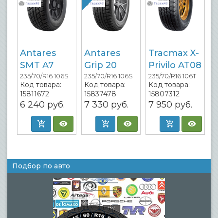
Antares
Antares
Tracmax X-
SMT A7
Grip 20
Privilo AT08
235/70/R16 106S
235/70/R16 106S
235/70/R16 106T
Код товара:
Код товара:
Код товара:
15811672
15837478
15807312
6 240
руб.
7 330
руб.
7 950
руб.
Подбор по авто