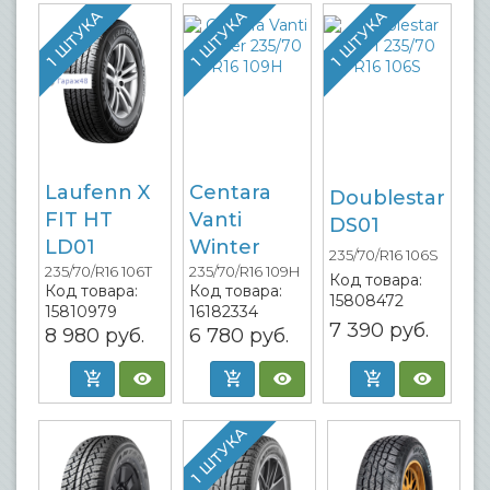
1 ШТУКА
1 ШТУКА
1 ШТУКА
Laufenn X
Centara
Doublestar
FIT HT
Vanti
DS01
LD01
Winter
235/70/R16 106S
235/70/R16 106T
235/70/R16 109H
Код товара:
Код товара:
Код товара:
15808472
15810979
16182334
7 390
руб.
8 980
руб.
6 780
руб.
1 ШТУКА