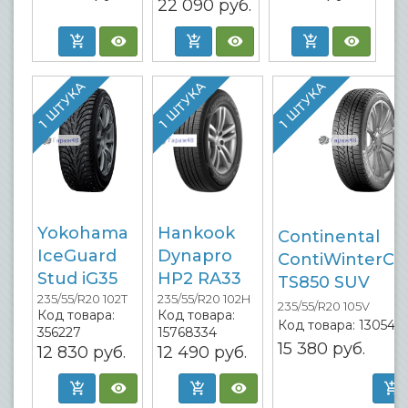
22 090
руб.
1 ШТУКА
1 ШТУКА
1 ШТУКА
Yokohama
Hankook
Continental
IceGuard
Dynapro
ContiWinterCo
Stud iG35
HP2 RA33
TS850 SUV
235/55/R20 102T
235/55/R20 102H
235/55/R20 105V
Код товара:
Код товара:
Код товара:
130546
356227
15768334
15 380
руб.
12 830
руб.
12 490
руб.