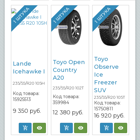
1 ШТУКА
1 ШТУКА
1 ШТУКА
Toyo
Toyo Open
Lande
Observe
Country
Icehawke I
Ice
A20
Freezer
235/55/R20 105H
235/55/R20 102T
SUV
Код товара:
Код товара:
235/55/R20 105T
15925513
359984
Код товара:
15750811
9 350
руб.
12 380
руб.
16 920
руб.