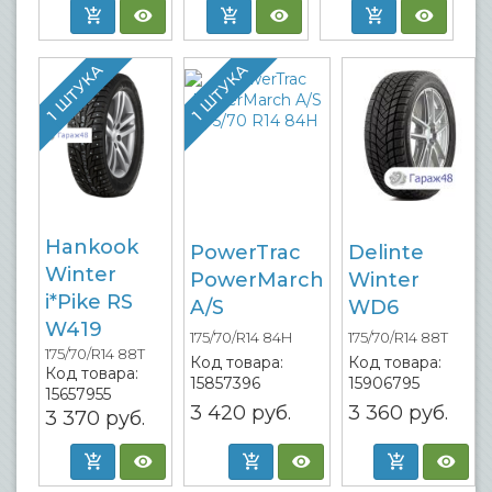
1 ШТУКА
1 ШТУКА
Hankook
PowerTrac
Delinte
Winter
PowerMarch
Winter
i*Pike RS
A/S
WD6
W419
175/70/R14 84H
175/70/R14 88T
175/70/R14 88T
Код товара:
Код товара:
Код товара:
15857396
15906795
15657955
3 420
руб.
3 360
руб.
3 370
руб.