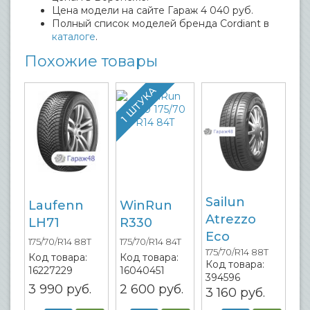
Цена модели на сайте Гараж 4 040 руб.
Полный список моделей бренда Cordiant в
каталоге
.
Похожие товары
1 ШТУКА
Sailun
Laufenn
WinRun
Atrezzo
LH71
R330
Eco
175/70/R14 88T
175/70/R14 84T
175/70/R14 88T
Код товара:
Код товара:
Код товара:
16227229
16040451
394596
3 990
руб.
2 600
руб.
3 160
руб.