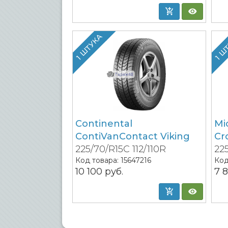
1 ШТУКА
1 Ш
Continental
Mic
ContiVanContact Viking
Cr
225/70/R15C 112/110R
225
Код товара:
15647216
Код
10 100
руб.
7 