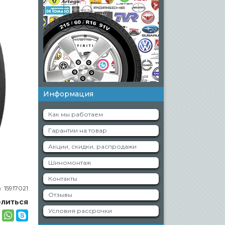
Информация
Как мы работаем
Гарантии на товар
Акции, скидки, распродажи
Шиномонтаж
Контакты
а:
15917021
Отзывы
литься
Условия рассрочки