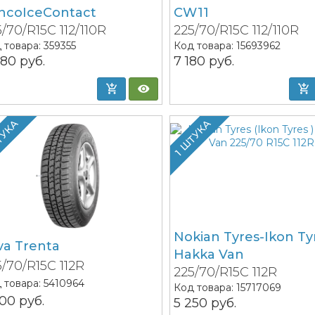
ncoIceContact
CW11
5/70/R15C 112/110R
225/70/R15C 112/110R
 товара:
359355
Код товара:
15693962
680
руб.
7 180
руб.
ТУКА
1 ШТУКА
Nokian Tyres-Ikon Ty
va Trenta
Hakka Van
5/70/R15C 112R
225/70/R15C 112R
 товара:
5410964
Код товара:
15717069
500
руб.
5 250
руб.