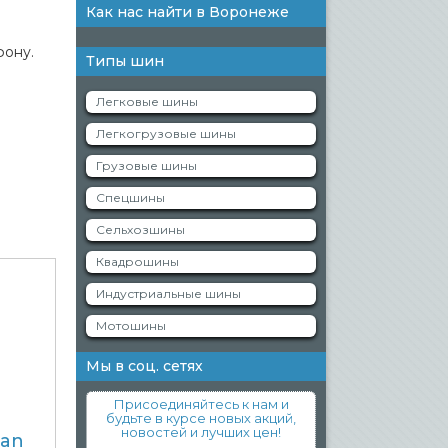
Как нас найти в Воронеже
фону.
Типы шин
Легковые шины
Легкогрузовые шины
Грузовые шины
Спецшины
Сельхозшины
Квадрошины
Индустриальные шины
Мотошины
Мы в соц. сетях
Присоединяйтесь к нам и
будьте в курсе новых акций,
новостей и лучших цен!
ran