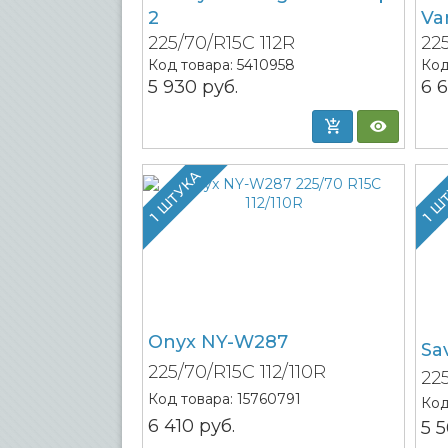
2
Va
225/70/R15C 112R
22
Код товара:
5410958
Код
5 930
руб.
6 
1 ШТУКА
1 Ш
Onyx NY-W287
Sa
225/70/R15C 112/110R
22
Код товара:
15760791
Код
6 410
руб.
5 