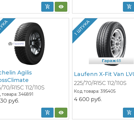
ТУКА
1 ШТУКА
helin Agilis
Laufenn X-Fit Van LV
ossClimate
225/70/R15C 112/110S
/70/R15C 112/110S
Код товара:
395405
 товара:
346891
4 600
руб.
830
руб.