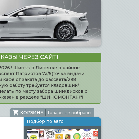
КАЗЫ ЧЕРЕЗ САЙТ!
.2026 ! Шин-ж в Липецке в районе
оспект Патриотов 7а/5(точка выдачи
кафе от Заката до рассвета/298
нную работу требуется кладовщик/
елать по месту забора шин/дисков с
 указан в разделе "ШИНОМОНТАЖ"!
КОРЗИНА
Товары не выбраны
Подбор по авто