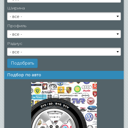
Ширина
- все -
Профиль
- все -
Радиус
- все -
Подбор по авто