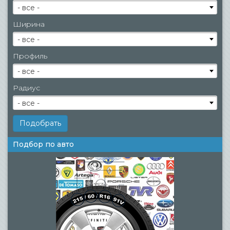
- все -
Ширина
- все -
Профиль
- все -
Радиус
- все -
Подбор по авто