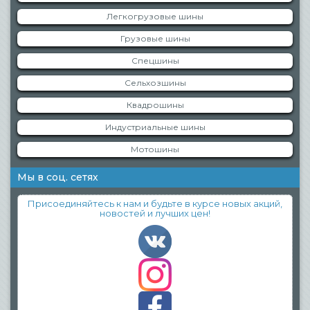
Легкогрузовые шины
Грузовые шины
Спецшины
Сельхозшины
Квадрошины
Индустриальные шины
Мотошины
Мы в соц. сетях
Присоединяйтесь к нам и будьте в курсе новых акций,
новостей и лучших цен!